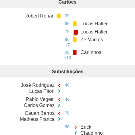
Cartões
Robert Renan
39'
65'
Lucas Halter
70'
Lucas Halter
90'
Ze Marcos
+7
90'
Carlinhos
+10
Substituições
José Rodriguez
46'
Lucas Piton
Pablo Vegetti
46'
Carlos Gomez
Cauan Barros
78'
Matheus Franca
80'
Erick
Claudinho