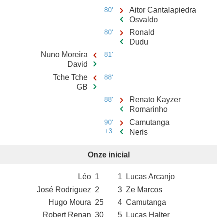
80'
Aitor Cantalapiedra
Osvaldo
80'
Ronald
Dudu
Nuno Moreira
81'
David
Tche Tche
88'
GB
88'
Renato Kayzer
Romarinho
90'
Camutanga
+3
Neris
Onze inicial
Léo
1
1
Lucas Arcanjo
José Rodriguez
2
3
Ze Marcos
Hugo Moura
25
4
Camutanga
Robert Renan
30
5
Lucas Halter