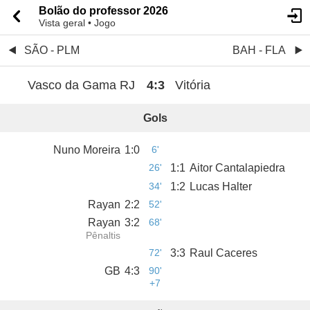
Bolão do professor 2026
Vista geral • Jogo
SÃO - PLM
BAH - FLA
Vasco da Gama RJ
4
:
3
Vitória
Gols
Nuno Moreira
1
:
0
6'
26'
1
:
1
Aitor Cantalapiedra
34'
1
:
2
Lucas Halter
Rayan
2
:
2
52'
Rayan
3
:
2
68'
Pênaltis
72'
3
:
3
Raul Caceres
GB
4
:
3
90'
+7