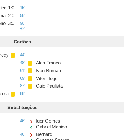
ier
1
:
0
15'
rna
2
:
0
58'
eno
3
:
0
90'
+2
Cartões
nedy
44'
48'
Alan Franco
61'
Ivan Roman
69'
Vitor Hugo
87'
Caio Paulista
erna
88'
Substituições
46'
Igor Gomes
Gabriel Menino
46'
Bernard