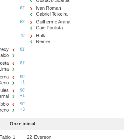
Gustavo Scarpa
62'
Ivan Roman
Gabriel Teixeira
63'
Guilherme Arana
Caio Paulista
75'
Hulk
Reinier
nedy
81'
aldo
osta
81'
 Lima
erna
90'
+1
Keno
ules
90'
+1
rnal
bbio
90'
+3
reno
Onze inicial
Fabio
1
22
Everson