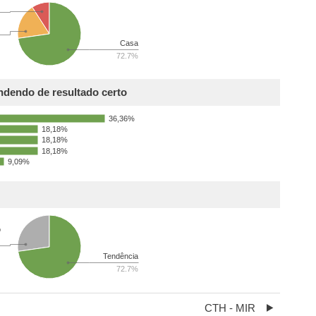
Casa
72.7%
ndendo de resultado certo
36,36%
18,18%
18,18%
18,18%
9,09%
o
Tendência
72.7%
CTH - MIR