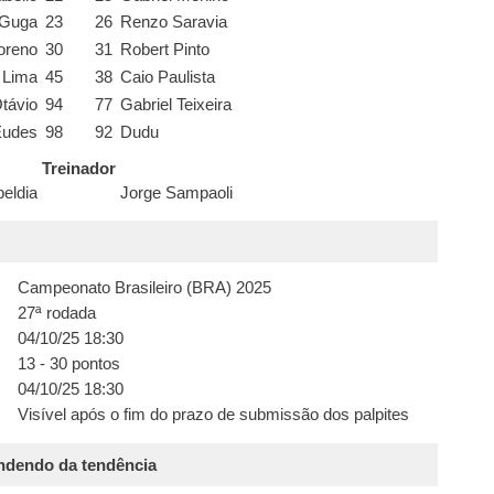
Guga
23
26
Renzo Saravia
oreno
30
31
Robert Pinto
s Lima
45
38
Caio Paulista
távio
94
77
Gabriel Teixeira
Eudes
98
92
Dudu
Treinador
beldia
Jorge Sampaoli
Campeonato Brasileiro (BRA) 2025
27ª rodada
04/10/25 18:30
13 - 30 pontos
s
04/10/25 18:30
Visível após o fim do prazo de submissão dos palpites
endendo da tendência