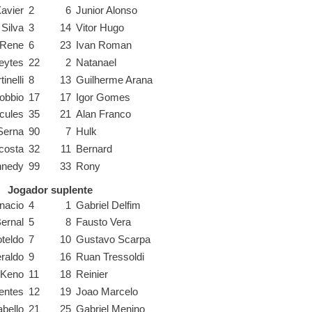
avier
2
6
Junior Alonso
 Silva
3
14
Vitor Hugo
Rene
6
23
Ivan Roman
eytes
22
2
Natanael
inelli
8
13
Guilherme Arana
obbio
17
17
Igor Gomes
cules
35
21
Alan Franco
Serna
90
7
Hulk
costa
32
11
Bernard
nnedy
99
33
Rony
Jogador suplente
gnacio
4
1
Gabriel Delfim
ernal
5
8
Fausto Vera
teldo
7
10
Gustavo Scarpa
raldo
9
16
Ruan Tressoldi
Keno
11
18
Reinier
entes
12
19
Joao Marcelo
abello
21
25
Gabriel Menino