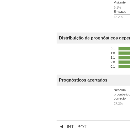
Visitante
9.1%
Empates
18.2%
Distribuição de prognósticos depe
2:1
1:0
1:1
2:0
0:1
Prognósticos acertados
Nenhum
prognóstic
correcto
27.3%
INT - BOT