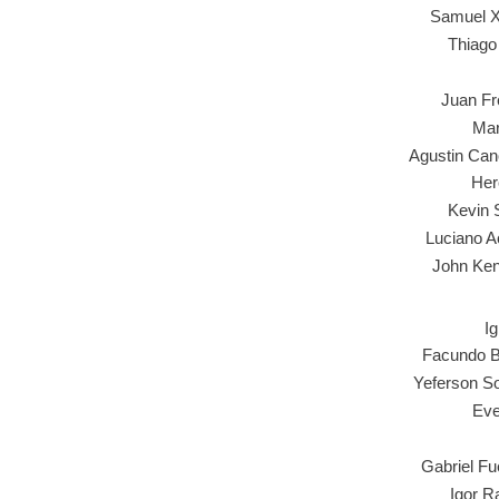
Samuel X
Thiago
Juan Fr
Mart
Agustin Can
Her
Kevin 
Luciano A
John Ke
I
Facundo B
Yeferson So
Eve
Gabriel Fu
Igor R