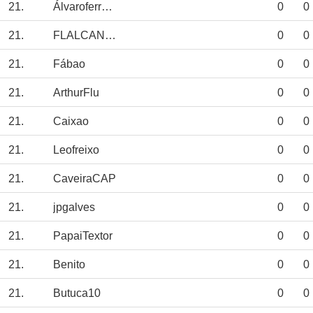
21.
Álvaroferreira
0
0
21.
FLALCANTARA
0
0
21.
Fábao
0
0
21.
ArthurFlu
0
0
21.
Caixao
0
0
21.
Leofreixo
0
0
21.
CaveiraCAP
0
0
21.
jpgalves
0
0
21.
PapaiTextor
0
0
21.
Benito
0
0
21.
Butuca10
0
0