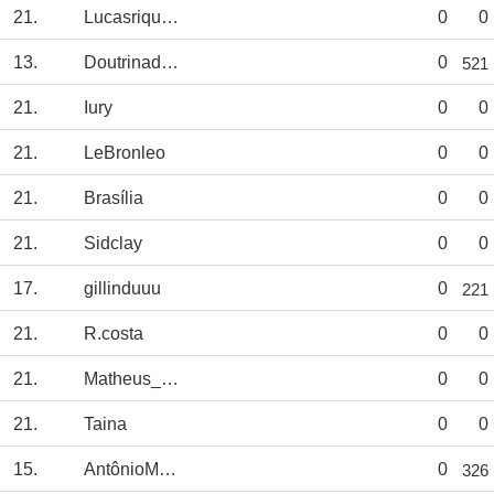
21.
Lucasrique17
0
0
13.
DoutrinadorBKB
0
521
21.
Iury
0
0
21.
LeBronleo
0
0
21.
Brasília
0
0
21.
Sidclay
0
0
17.
gillinduuu
0
221
21.
R.costa
0
0
21.
Matheus_Porks
0
0
21.
Taina
0
0
15.
AntônioMachado7
0
326