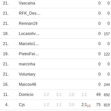
21.
Vascaina
0
0
21.
RFK_Design
0
0
21.
Rennan19
0
0
18.
Lucasoliveirado
0
157
21.
Marcelo1667
0
0
19.
PietroFernando
0
122
21.
marcinha
0
0
21.
Voluntary
0
0
16.
Marcos46
0
244
11.
Domicio
1:2
2:1
1:0
1:1
49
692
4.
Cjs
1:2
1:1
2:0
2:1
75
819
13