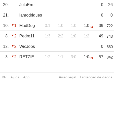
20.
JotaErre
0
26
21.
ianrodrigues
0
0
10.
1
MadDog
0:1
1:0
1:0
1:0
39
722
13
8.
2
Pedro11
1:3
2:2
1:0
1:2
49
743
12.
2
WicJobs
0
660
3.
2
RETZIE
1:2
1:1
3:0
1:0
57
842
13
BR
Ajuda
App
Aviso legal
Protecção de dados