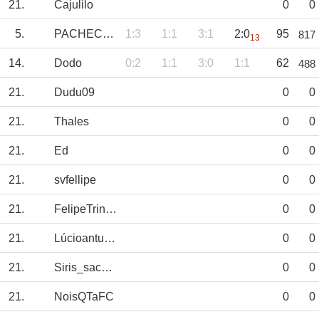
21.
Cajulilo
0
0
5.
PACHECO12
1:3
1:1
3:1
2:0
95
817
13
14.
Dodo
0:2
1:1
3:0
1:1
62
488
21.
Dudu09
0
0
21.
Thales
0
0
21.
Ed
0
0
21.
svfellipe
0
0
21.
FelipeTrindade
0
0
21.
Lúcioantunes
0
0
21.
Siris_sacamp
0
0
21.
NoisQTaFC
0
0