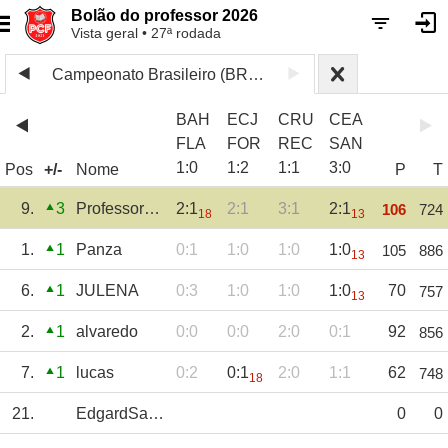
Bolão do professor 2026
Vista geral • 27ª rodada
Campeonato Brasileiro (BRA) 2025
BAH
ECJ
CRU
CEA
FLA
FOR
REC
SAN
1
:
0
1
:
2
1
:
1
3
:
0
Pos
+/-
Nome
P
T
9.
3
Professor_CF
2:1
2:1
3:1
2:1
106
724
18
13
1.
1
Panza
0:1
1:0
1:0
1:0
105
886
13
6.
1
JULENA
0:3
1:0
1:0
1:0
70
757
13
2.
1
alvaredo
0:0
0:0
2:0
0:1
92
856
7.
1
lucas
0:2
0:1
2:0
1:1
62
748
18
21.
EdgardSantos
0
0