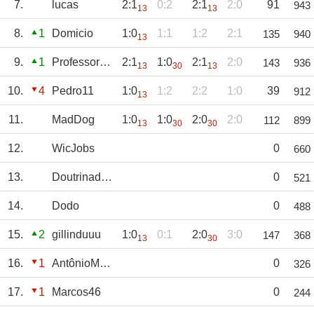
7.
lucas
2:1
0:2
2:1
2:0
91
943
13
13
8.
1
Domicio
1:0
1:1
1:2
2:1
135
940
13
9.
1
Professor_CF
2:1
1:0
2:1
2:0
143
936
13
30
13
10.
4
Pedro11
1:0
1:2
2:2
1:0
39
912
13
11.
MadDog
1:0
1:0
2:0
2:0
112
899
13
30
30
12.
WicJobs
0
660
13.
DoutrinadorBKB
0
521
14.
Dodo
0
488
15.
2
gillinduuu
1:0
0:1
2:0
3:0
147
368
13
30
16.
1
AntônioMachado7
0
326
17.
1
Marcos46
0
244