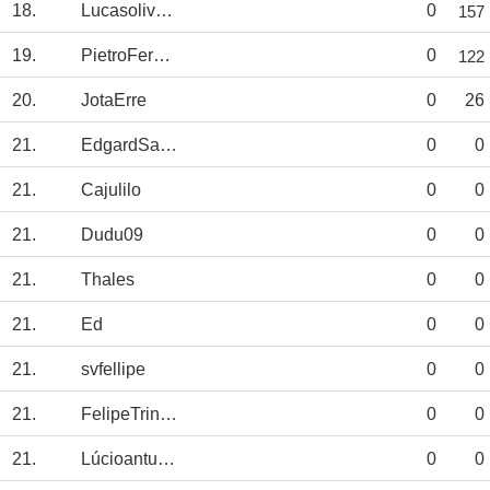
18.
Lucasoliveirado
0
157
19.
PietroFernando
0
122
20.
JotaErre
0
26
21.
EdgardSantos
0
0
21.
Cajulilo
0
0
21.
Dudu09
0
0
21.
Thales
0
0
21.
Ed
0
0
21.
svfellipe
0
0
21.
FelipeTrindade
0
0
21.
Lúcioantunes
0
0