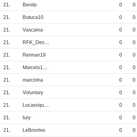
21.
Benito
0
0
21.
Butuca10
0
0
21.
Vascaina
0
0
21.
RFK_Design
0
0
21.
Rennan19
0
0
21.
Marcelo1667
0
0
21.
marcinha
0
0
21.
Voluntary
0
0
21.
Lucasrique17
0
0
21.
Iury
0
0
21.
LeBronleo
0
0