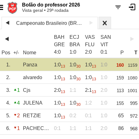
Bolão do professor 2026
Vista geral • 29ª rodada
Campeonato Brasileiro (BRA) 2025
BAH
ECJ
VAS
SAN
GRE
BRA
FLU
VIT
4
:
0
1
:
0
2
:
0
0
:
1
Pos
+/-
Nome
P
T
1.
Panza
1:0
1:0
1:0
1:0
160
1159
13
30
13
2.
alvaredo
1:0
1:0
1:0
1:0
159
1080
13
30
13
3.
1
Cjs
2:0
1:1
2:1
2:0
113
1001
13
13
4.
4
JULENA
1:0
1:0
1:2
1:0
155
995
13
30
5.
2
RETZIE
1:0
0:2
0:1
1:0
65
972
13
6.
1
PACHECO12
0:1
1:1
1:1
2:0
86
968