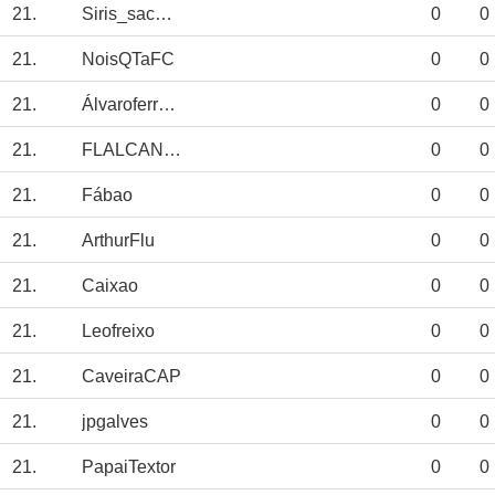
21.
Siris_sacamp
0
0
21.
NoisQTaFC
0
0
21.
Álvaroferreira
0
0
21.
FLALCANTARA
0
0
21.
Fábao
0
0
21.
ArthurFlu
0
0
21.
Caixao
0
0
21.
Leofreixo
0
0
21.
CaveiraCAP
0
0
21.
jpgalves
0
0
21.
PapaiTextor
0
0