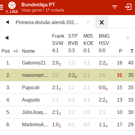
Bundesliga PT
Vista geral • 1ª rodada
Primeira divisão alemã 2025/26
Frank
STP
M05
BMG
SVW
BVB
KOE
HSV
4
:
1
3
:
3
0
:
1
0
:
0
Pos
+/-
Nome
P
T
1.
Gafurino21
2:0
1:3
1:1
2:2
16
40
3
4
2.
mariomartins
2:2
2:2
2:1
1:0
31
35
6
3.
Pajocoli
2:1
1:2
2:1
0:0
15
35
3
9
4.
Augusto
1:1
0:3
3:1
2:2
13
33
4
5.
JúlioJoaquim
2:1
1:2
1:0
2:1
10
30
3
6.
MartinhoAmorim
1:0
0:1
0:0
1:1
17
29
3
4