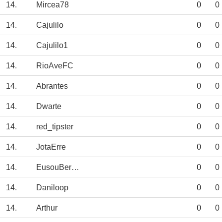
14.
Mircea78
0
0
14.
Cajulilo
0
0
14.
Cajulilo1
0
0
14.
RioAveFC
0
0
14.
Abrantes
0
0
14.
Dwarte
0
0
14.
red_tipster
0
0
14.
JotaErre
0
0
14.
EusouBernardo
0
0
14.
Daniloop
0
0
14.
Arthur
0
0