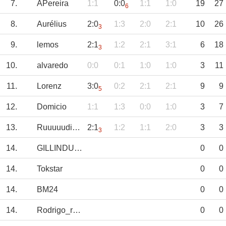
7.
APereira
1:1
0:0
1:1
1:0
19
27
6
8.
Aurélius
2:0
1:3
2:0
2:1
10
26
3
9.
lemos
2:1
1:2
2:1
3:1
6
18
3
10.
alvaredo
0:0
0:1
1:0
1:0
3
11
11.
Lorenz
3:0
0:2
2:1
2:1
9
9
5
12.
Domicio
1:1
1:3
0:0
1:0
3
7
13.
RuuuuudiVöller
2:1
1:2
1:1
2:0
3
3
3
14.
GILLINDUUU
0
0
14.
Tokstar
0
0
14.
BM24
0
0
14.
Rodrigo_ryanair
0
0