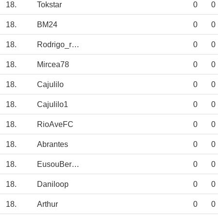
18.
Tokstar
0
0
18.
BM24
0
0
18.
Rodrigo_ryanair
0
0
18.
Mircea78
0
0
18.
Cajulilo
0
0
18.
Cajulilo1
0
0
18.
RioAveFC
0
0
18.
Abrantes
0
0
18.
EusouBernardo
0
0
18.
Daniloop
0
0
18.
Arthur
0
0