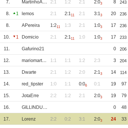
7.
MartinhoAmorim
2:1
1:2
2:1
2:0
8
243
3
8.
1
lemos
2:1
2:1
2:1
3:1
20
236
11
3
8.
APereira
1:2
1:3
2:1
1:0
17
236
11
3
10.
1
Domicio
2:1
2:1
1:0
1:0
17
233
11
3
11.
Gafurino21
0
206
12.
mariomartins
1:1
1:1
1:2
2:3
3
204
13.
Dwarte
2:1
1:2
2:0
2:1
14
114
3
14.
red_tipster
1:0
1:1
0:0
0:1
19
97
6
15.
JotaErre
2:2
1:2
2:1
2:0
19
79
3
16.
GILLINDUUU
0
48
17.
Lorenz
2:2
0:2
3:1
2:0
24
33
3