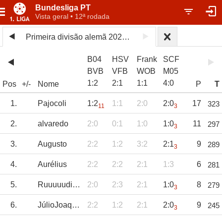
Bundesliga PT
Vista geral • 12ª rodada
Primeira divisão alemã 2025/26
B04
HSV
Frank
SCF
BVB
VFB
WOB
M05
1
:
2
2
:
1
1
:
1
4
:
0
Pos
+/-
Nome
P
T
1.
Pajocoli
1:2
1:1
2:0
2:0
17
323
11
3
2.
alvaredo
2:0
0:1
1:0
1:0
11
297
3
3.
Augusto
2:2
1:2
3:2
2:1
9
289
3
4.
Aurélius
2:2
2:2
2:1
1:3
6
281
5.
RuuuuudiVöller
2:0
2:3
2:1
1:0
8
279
3
6.
JúlioJoaquim
2:2
1:2
2:1
2:0
9
245
3