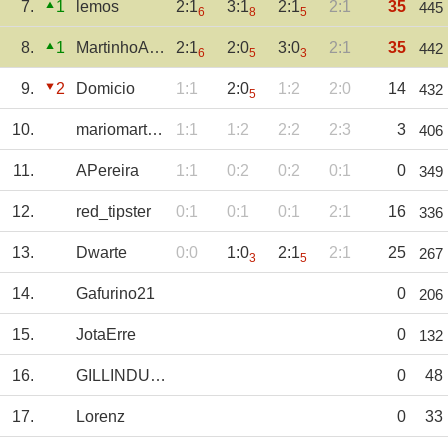
7.
1
lemos
2:1
3:1
2:1
2:1
35
445
6
8
5
8.
1
MartinhoAmorim
2:1
2:0
3:0
2:1
35
442
6
5
3
9.
2
Domicio
1:1
2:0
1:2
2:0
14
432
5
10.
mariomartins
1:1
1:2
2:2
2:3
3
406
11.
APereira
1:1
0:2
0:2
0:1
0
349
12.
red_tipster
0:1
0:1
0:1
2:1
16
336
13.
Dwarte
0:0
1:0
2:1
2:1
25
267
3
5
14.
Gafurino21
0
206
15.
JotaErre
0
132
16.
GILLINDUUU
0
48
17.
Lorenz
0
33