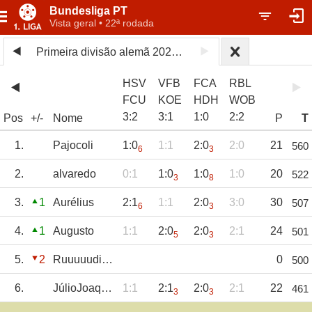
Bundesliga PT
Vista geral • 22ª rodada
Primeira divisão alemã 2025/26
HSV
VFB
FCA
RBL
FCU
KOE
HDH
WOB
3
:
2
3
:
1
1
:
0
2
:
2
Pos
+/-
Nome
P
T
1.
Pajocoli
1:0
1:1
2:0
2:0
21
560
6
3
2.
alvaredo
0:1
1:0
1:0
1:0
20
522
3
8
3.
1
Aurélius
2:1
1:1
2:0
3:0
30
507
6
3
4.
1
Augusto
1:1
2:0
2:0
2:1
24
501
5
3
5.
2
RuuuuudiVöller
0
500
6.
JúlioJoaquim
1:1
2:1
2:0
2:1
22
461
3
3