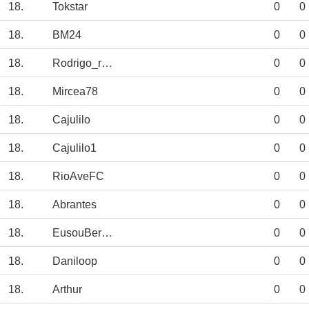
18.
Tokstar
0
0
18.
BM24
0
0
18.
Rodrigo_ryanair
0
0
18.
Mircea78
0
0
18.
Cajulilo
0
0
18.
Cajulilo1
0
0
18.
RioAveFC
0
0
18.
Abrantes
0
0
18.
EusouBernardo
0
0
18.
Daniloop
0
0
18.
Arthur
0
0