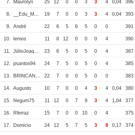
7.
Maurolyn
25
12
0
0
3
3
4
0,04
396
8.
__Edu_Mussula__
19
7
0
0
3
3
4
0,04
393
9.
André
22
6
5
6
5
0
0
391
10.
lemos
11
8
12
0
0
0
4
390
11.
JúlioJoaquim
23
6
5
0
5
0
4
387
12.
psantos94
24
7
5
0
5
0
4
385
13.
BRINCANAREIA
22
7
0
0
5
0
0
383
14.
Augusto
10
7
0
0
4
3
4
0,04
380
15.
Negum75
11
12
0
7
9
3
4
1,04
377
16.
Rferraz
15
7
0
0
10
0
4
375
17.
Domicio
24
12
5
7
5
3
8
0,17
374