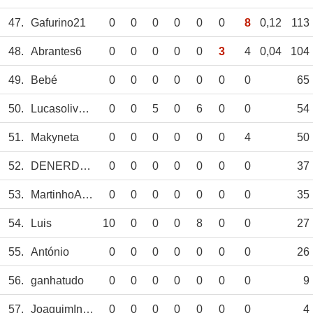
47.
Gafurino21
0
0
0
0
0
0
8
0,12
113
48.
Abrantes6
0
0
0
0
0
3
4
0,04
104
49.
Bebé
0
0
0
0
0
0
0
65
50.
Lucasoliveirado
0
0
5
0
6
0
0
54
51.
Makyneta
0
0
0
0
0
0
4
50
52.
DENERDNR
0
0
0
0
0
0
0
37
53.
MartinhoAmorim
0
0
0
0
0
0
0
35
54.
Luis
10
0
0
0
8
0
0
27
55.
António
0
0
0
0
0
0
0
26
56.
ganhatudo
0
0
0
0
0
0
0
9
57.
JoaquimInacio
0
0
0
0
0
0
0
4