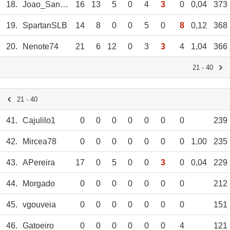
18.
Joao_Santos
16
13
5
0
4
3
0
0,04
373
19.
SpartanSLB
14
8
0
0
5
0
8
0,12
368
20.
Nenote74
21
6
12
0
3
3
4
1,04
366
21 - 40
21 - 40
41.
Cajulilo1
0
0
0
0
0
0
0
239
42.
Mircea78
0
0
0
0
0
0
0
1,00
235
43.
APereira
17
0
5
0
0
3
0
0,04
229
44.
Morgado
0
0
0
0
0
0
0
212
45.
vgouveia
0
0
0
0
0
0
0
151
46.
Gatoeiro
0
0
0
0
0
0
4
121