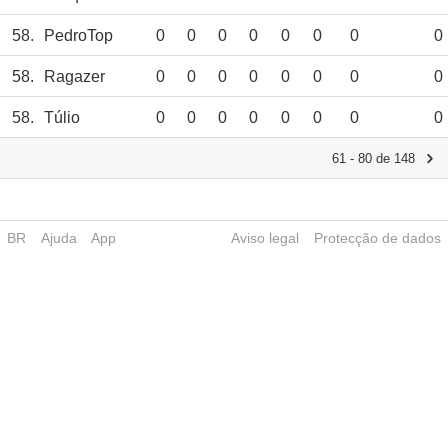
58.
PedroTop
0
0
0
0
0
0
0
0
58.
Ragazer
0
0
0
0
0
0
0
0
58.
Túlio
0
0
0
0
0
0
0
0
61 - 80 de 148
BR
Ajuda
App
Aviso legal
Protecção de dados