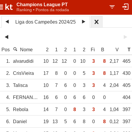
Champions League PT
Ranking • Pontos da rodada
Liga dos Campeões 2024/25
Pos
Nome
2
1
2
1
2
Fi
B
V
T
1.
alvarudidi
10
12
12
0
10
3
8
2,17
465
2.
CrisVieira
17
8
0
0
5
3
8
1,17
430
3.
Talisca
10
7
6
0
3
3
4
2,04
405
4.
FERNANDO
16
6
0
6
6
0
0
404
5.
Rebola
14
7
0
8
3
3
4
1,04
397
6.
Daniel
19
13
5
6
8
0
8
0,12
397