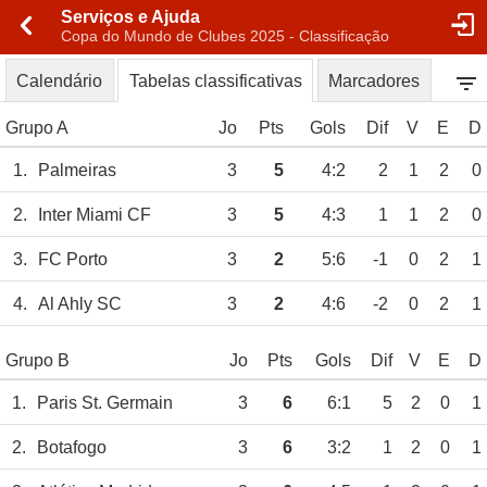
Serviços e Ajuda
Copa do Mundo de Clubes 2025 - Classificação
Calendário
Tabelas classificativas
Marcadores
Grupo A
Jo
Pts
Gols
Dif
V
E
D
1.
Palmeiras
3
5
4:2
2
1
2
0
2.
Inter Miami CF
3
5
4:3
1
1
2
0
3.
FC Porto
3
2
5:6
-1
0
2
1
4.
Al Ahly SC
3
2
4:6
-2
0
2
1
Grupo B
Jo
Pts
Gols
Dif
V
E
D
1.
Paris St. Germain
3
6
6:1
5
2
0
1
2.
Botafogo
3
6
3:2
1
2
0
1