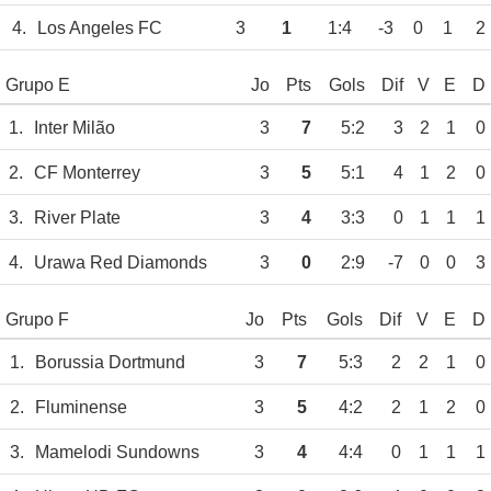
4.
Los Angeles FC
3
1
1:4
-3
0
1
2
Grupo E
Jo
Pts
Gols
Dif
V
E
D
1.
Inter Milão
3
7
5:2
3
2
1
0
2.
CF Monterrey
3
5
5:1
4
1
2
0
3.
River Plate
3
4
3:3
0
1
1
1
4.
Urawa Red Diamonds
3
0
2:9
-7
0
0
3
Grupo F
Jo
Pts
Gols
Dif
V
E
D
1.
Borussia Dortmund
3
7
5:3
2
2
1
0
2.
Fluminense
3
5
4:2
2
1
2
0
3.
Mamelodi Sundowns
3
4
4:4
0
1
1
1