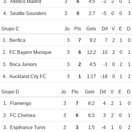
3.
Atlético Madrid
3
6
4:5
-1
2
0
1
4.
Seattle Sounders
3
0
2:7
-5
0
0
3
Grupo C
Jo
Pts
Gols
Dif
V
E
D
1.
Benfica
3
7
9:2
7
2
1
0
2.
FC Bayern Munique
3
6
12:2
10
2
0
1
3.
Boca Juniors
3
2
4:5
-1
0
2
1
4.
Auckland City FC
3
1
1:17
-16
0
1
2
Grupo D
Jo
Pts
Gols
Dif
V
E
D
1.
Flamengo
3
7
6:2
4
2
1
0
2.
FC Chelsea
3
6
6:3
3
2
0
1
3.
Espérance Tunis
3
3
1:5
-4
1
0
2