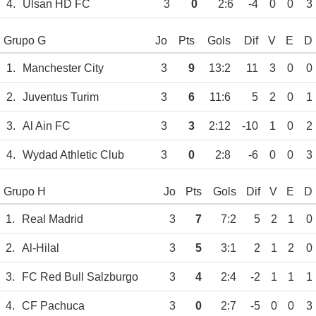
4.
Ulsan HD FC
3
0
2:6
-4
0
0
3
Grupo G
Jo
Pts
Gols
Dif
V
E
D
1.
Manchester City
3
9
13:2
11
3
0
0
2.
Juventus Turim
3
6
11:6
5
2
0
1
3.
Al Ain FC
3
3
2:12
-10
1
0
2
4.
Wydad Athletic Club
3
0
2:8
-6
0
0
3
Grupo H
Jo
Pts
Gols
Dif
V
E
D
1.
Real Madrid
3
7
7:2
5
2
1
0
2.
Al-Hilal
3
5
3:1
2
1
2
0
3.
FC Red Bull Salzburgo
3
4
2:4
-2
1
1
1
4.
CF Pachuca
3
0
2:7
-5
0
0
3