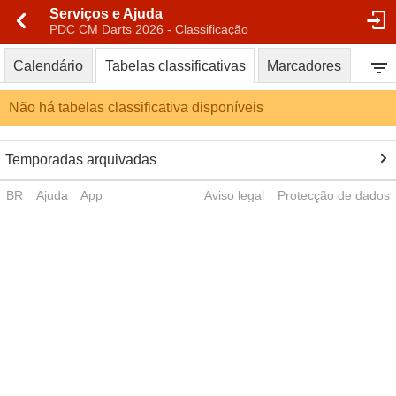
Serviços e Ajuda
PDC CM Darts 2026 - Classificação
Calendário
Tabelas classificativas
Marcadores
Não há tabelas classificativa disponíveis
Temporadas arquivadas
BR
Ajuda
App
Aviso legal
Protecção de dados