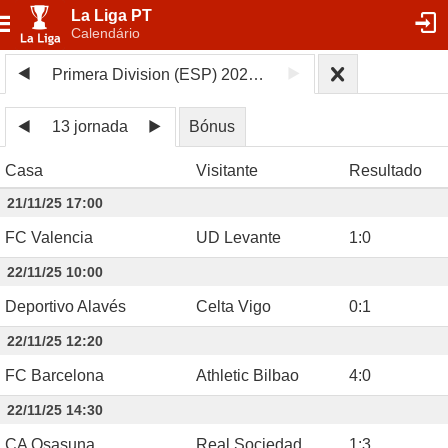
La Liga PT
Calendário
Primera Division (ESP) 2025/26
13 jornada
Bónus
Casa
Visitante
Resultado
21/11/25 17:00
FC Valencia
UD Levante
1
:
0
22/11/25 10:00
Deportivo Alavés
Celta Vigo
0
:
1
22/11/25 12:20
FC Barcelona
Athletic Bilbao
4
:
0
22/11/25 14:30
CA Osasuna
Real Sociedad
1
:
3