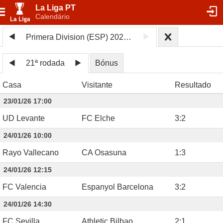
La Liga PT
Calendário
Primera Division (ESP) 2025/26
21ª rodada
Bónus
Casa
Visitante
Resultado
23/01/26 17:00
UD Levante
FC Elche
3
:
2
24/01/26 10:00
Rayo Vallecano
CA Osasuna
1
:
3
24/01/26 12:15
FC Valencia
Espanyol Barcelona
3
:
2
24/01/26 14:30
FC Sevilla
Athletic Bilbao
2
:
1