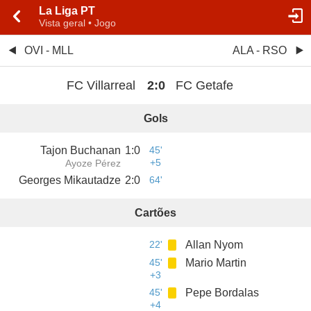
La Liga PT
Vista geral • Jogo
OVI - MLL
ALA - RSO
FC Villarreal
2
:
0
FC Getafe
Gols
Tajon Buchanan
1
:
0
45'
+5
Ayoze Pérez
Georges Mikautadze
2
:
0
64'
Cartões
22'
Allan Nyom
45'
Mario Martin
+3
45'
Pepe Bordalas
+4