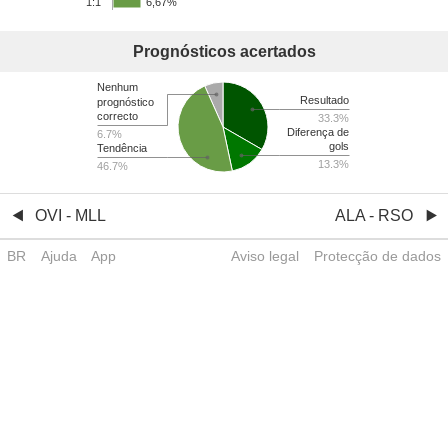
1:1
6,67%
Prognósticos acertados
Nenhum
Resultado
prognóstico
correcto
33.3%
Diferença de
6.7%
gols
Tendência
13.3%
46.7%
OVI - MLL
ALA - RSO
BR
Ajuda
App
Aviso legal
Protecção de dados