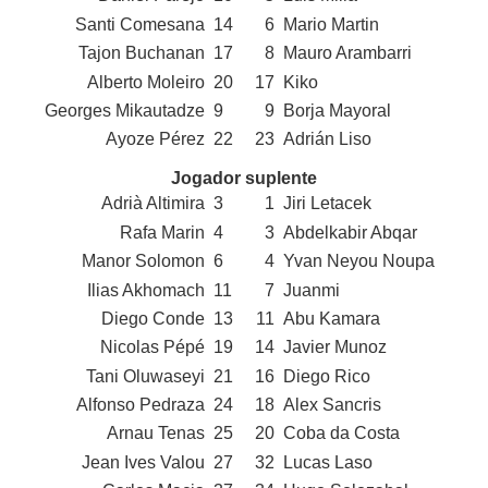
Santi Comesana
14
6
Mario Martin
Tajon Buchanan
17
8
Mauro Arambarri
Alberto Moleiro
20
17
Kiko
Georges Mikautadze
9
9
Borja Mayoral
Ayoze Pérez
22
23
Adrián Liso
Jogador suplente
Adrià Altimira
3
1
Jiri Letacek
Rafa Marin
4
3
Abdelkabir Abqar
Manor Solomon
6
4
Yvan Neyou Noupa
Ilias Akhomach
11
7
Juanmi
Diego Conde
13
11
Abu Kamara
Nicolas Pépé
19
14
Javier Munoz
Tani Oluwaseyi
21
16
Diego Rico
Alfonso Pedraza
24
18
Alex Sancris
Arnau Tenas
25
20
Coba da Costa
Jean Ives Valou
27
32
Lucas Laso