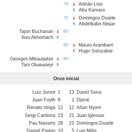
74'
Adrián Liso
Abu Kamara
75'
Domingos Duarte
Abdelkabir Abqar
Tajon Buchanan
80'
Ilias Akhomach
80'
Mauro Arambarri
Hugo Solozabal
Georges Mikautadze
80'
Tani Oluwaseyi
Onze inicial
Luiz Junior
1
13
David Soria
Juan Foyth
8
2
Djené
Renato Veiga
12
12
Allan Nyom
Sergi Cardona
23
21
Juan Iglesias
Pau Navarro
26
22
Domingos Duarte
Daniel Parejo
10
5
Luis Milla