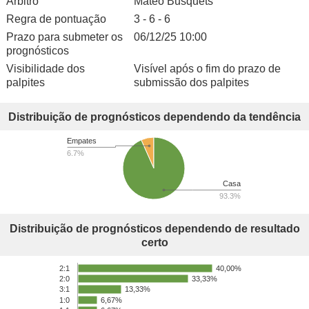
Árbitro
Mateo Busquets
Regra de pontuação
3 - 6 - 6
Prazo para submeter os
06/12/25 10:00
prognósticos
Visibilidade dos
Visível após o fim do prazo de
palpites
submissão dos palpites
Distribuição de prognósticos dependendo da tendência
Empates
6.7%
Casa
93.3%
Distribuição de prognósticos dependendo de resultado
certo
40,00%
2:1
33,33%
2:0
13,33%
3:1
1:0
6,67%