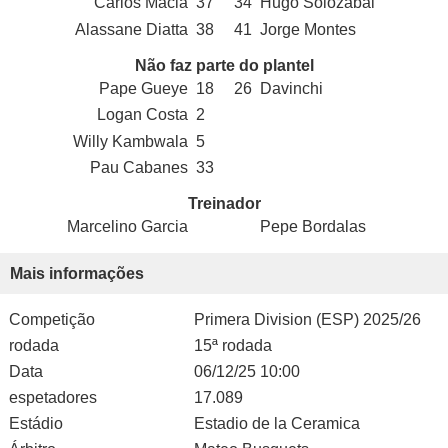
Carlos Macia
37
34
Hugo Solozabal
Alassane Diatta
38
41
Jorge Montes
Não faz parte do plantel
Pape Gueye
18
26
Davinchi
Logan Costa
2
Willy Kambwala
5
Pau Cabanes
33
Treinador
Marcelino Garcia
Pepe Bordalas
Mais informações
Competição
Primera Division (ESP) 2025/26
rodada
15ª rodada
Data
06/12/25 10:00
espetadores
17.089
Estádio
Estadio de la Ceramica