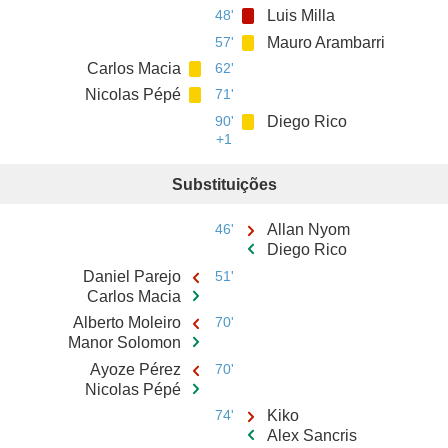
48'
Luis Milla
57'
Mauro Arambarri
Carlos Macia
62'
Nicolas Pépé
71'
90'
Diego Rico
+1
Substituições
46'
Allan Nyom
Diego Rico
Daniel Parejo
51'
Carlos Macia
Alberto Moleiro
70'
Manor Solomon
Ayoze Pérez
70'
Nicolas Pépé
74'
Kiko
Alex Sancris