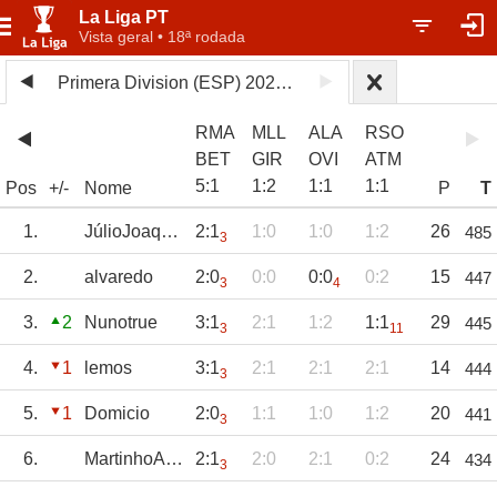
La Liga PT
Vista geral • 18ª rodada
Primera Division (ESP) 2025/26
RMA
MLL
ALA
RSO
BET
GIR
OVI
ATM
5
:
1
1
:
2
1
:
1
1
:
1
Pos
+/-
Nome
P
T
1.
JúlioJoaquim
2:1
1:0
1:0
1:2
26
485
3
2.
alvaredo
2:0
0:0
0:0
0:2
15
447
3
4
3.
2
Nunotrue
3:1
2:1
1:2
1:1
29
445
3
11
4.
1
lemos
3:1
2:1
2:1
2:1
14
444
3
5.
1
Domicio
2:0
1:1
1:0
1:2
20
441
3
6.
MartinhoAmorim
2:1
2:0
2:1
0:2
24
434
3