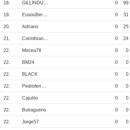
18.
GILLINDUUU
0
99
19.
EusouBernardo
0
31
20.
Adriano
0
25
21.
Corinthianismo
0
24
22.
Mircea78
0
0
22.
BM24
0
0
22.
BLACK
0
0
22.
Pedroferreira
0
0
22.
Cajulilo
0
0
22.
Butragueno
0
0
22.
Jorge57
0
0