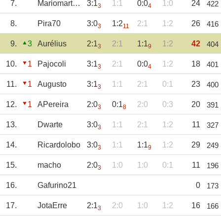
7.
Mariomartins
3:1
1:1
0:0
1:0
24
422
3
4
8.
Pira70
3:0
1:2
2:1
1:2
26
416
3
11
9.
3
Aurélius
2:1
2:1
1:1
1:2
42
404
3
9
10.
1
Pajocoli
3:1
2:1
0:0
1:2
18
401
3
4
11.
1
Augusto
3:1
1:1
2:1
0:1
23
400
3
12.
1
APereira
2:0
0:1
2:0
0:3
20
391
3
8
13.
Dwarte
3:0
1:1
2:1
1:2
11
327
3
14.
Ricardolobo
3:0
1:1
1:1
1:2
29
249
3
9
15.
macho
2:0
1:0
1:0
0:1
11
196
3
16.
Gafurino21
0
173
17.
JotaErre
2:1
2:0
1:0
1:2
16
166
3