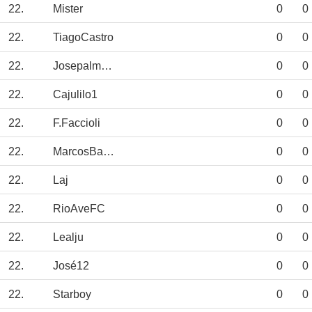
22.
Mister
0
0
22.
TiagoCastro
0
0
22.
Josepalmeira
0
0
22.
Cajulilo1
0
0
22.
F.Faccioli
0
0
22.
MarcosBarreto
0
0
22.
Laj
0
0
22.
RioAveFC
0
0
22.
Lealju
0
0
22.
José12
0
0
22.
Starboy
0
0