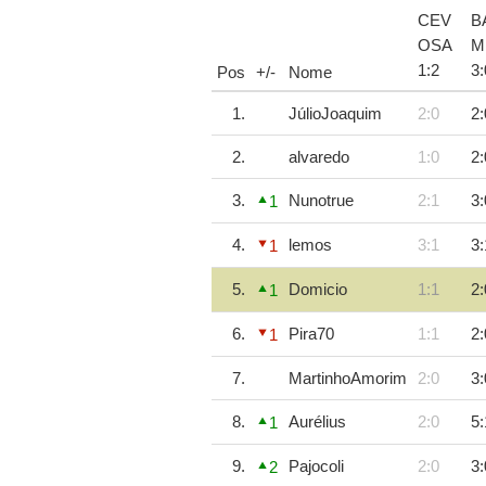
CEV
B
OSA
M
1
:
2
3
:
Pos
+/-
Nome
1.
JúlioJoaquim
2:0
2:
2.
alvaredo
1:0
2:
3.
Nunotrue
2:1
3:
1
4.
lemos
3:1
3:
1
5.
Domicio
1:1
2:
1
6.
Pira70
1:1
2:
1
7.
MartinhoAmorim
2:0
3:
8.
Aurélius
2:0
5:
1
9.
Pajocoli
2:0
3:
2