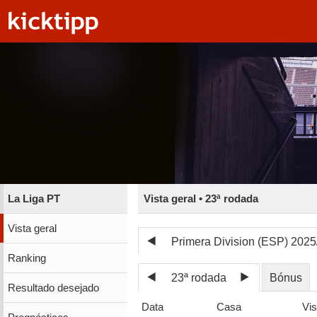
La Liga PT
Vista geral • 23ª rodada
Vista geral
Primera Division (ESP) 2025
Ranking
23ª rodada
Bónus
Resultado desejado
Data
Casa
Vis