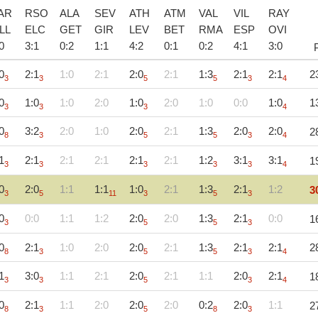
AR
RSO
ALA
SEV
ATH
ATM
VAL
VIL
RAY
LL
ELC
GET
GIR
LEV
BET
RMA
ESP
OVI
0
3
:
1
0
:
2
1
:
1
4
:
2
0
:
1
0
:
2
4
:
1
3
:
0
0
2:1
1:0
2:1
2:0
2:1
1:3
2:1
2:1
2
3
3
5
5
3
4
0
1:0
1:0
2:0
1:0
2:0
1:0
0:0
1:0
1
3
3
3
4
0
3:2
2:0
1:0
2:0
2:1
1:3
2:0
2:0
2
8
3
5
5
3
4
1
2:1
2:1
2:1
2:1
2:1
1:2
3:1
3:1
1
3
3
3
3
3
4
0
2:0
1:1
1:1
1:0
2:1
1:3
2:1
1:2
3
3
5
11
3
5
3
0
0:0
1:1
1:2
2:0
2:0
1:3
2:1
0:0
1
3
5
5
3
0
2:1
1:0
2:0
2:0
2:1
1:3
2:1
2:1
2
8
3
5
5
3
4
1
3:0
1:1
2:1
2:0
2:1
1:1
2:0
2:1
1
3
3
5
3
4
0
2:1
1:1
2:0
2:0
2:0
0:2
2:0
1:1
2
8
3
5
8
3