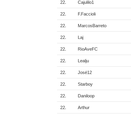
22.
Cajulilo1
22.
F.Faccioli
22.
MarcosBarreto
22.
Laj
22.
RioAveFC
22.
Lealju
22.
José12
22.
Starboy
22.
Daniloop
22.
Arthur