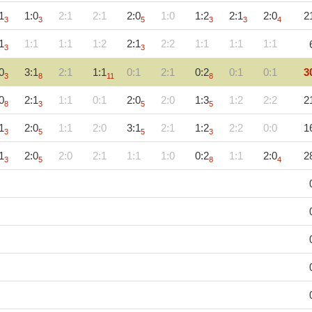
1
1:0
2:1
2:1
2:0
1:0
1:2
2:1
2:0
2
3
3
5
3
3
4
1
1:1
1:1
1:2
2:1
2:2
1:1
1:1
1:1
3
3
0
3:1
2:1
1:1
0:1
2:1
0:2
0:1
0:1
3
3
8
11
8
0
2:1
1:1
0:1
2:0
2:0
1:3
1:2
2:2
2
8
3
5
5
1
2:0
1:1
2:0
3:1
2:1
1:2
2:2
0:0
1
3
5
5
3
1
2:0
2:0
2:1
1:1
1:0
0:2
1:1
2:0
2
3
5
8
4