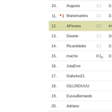
10.
Augusto
2:1
3:
Mariomartins
2:1
3:
11.
3
12.
APereira
2:0
4:
13.
Dwarte
1:1
3:
14.
Ricardolobo
2:1
3:
15.
macho
0:1
3:
8
16.
JotaErre
17.
Gafurino21
18.
GILLINDUUU
19.
EusouBernardo
20.
Adriano