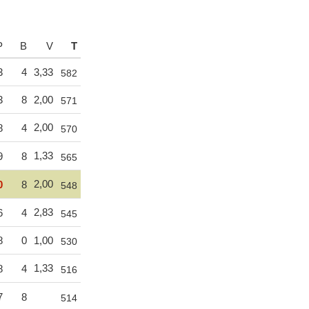
P
B
V
T
3
4
3,33
582
3
8
2,00
571
2,00
8
4
570
1,33
9
8
565
2,00
0
8
548
2,83
6
4
545
8
0
1,00
530
1,33
8
4
516
7
8
514