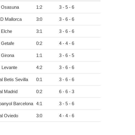
 Osasuna
1
:
2
3 - 5 - 6
D Mallorca
3
:
0
3 - 6 - 6
 Elche
3
:
1
3 - 6 - 6
 Getafe
0
:
2
4 - 4 - 6
 Girona
1
:
1
3 - 6 - 5
 Levante
4
:
2
3 - 6 - 6
l Betis Sevilla
0
:
1
3 - 6 - 6
al Madrid
0
:
2
6 - 6 - 3
panyol Barcelona
4
:
1
3 - 5 - 6
al Oviedo
3
:
0
4 - 4 - 6