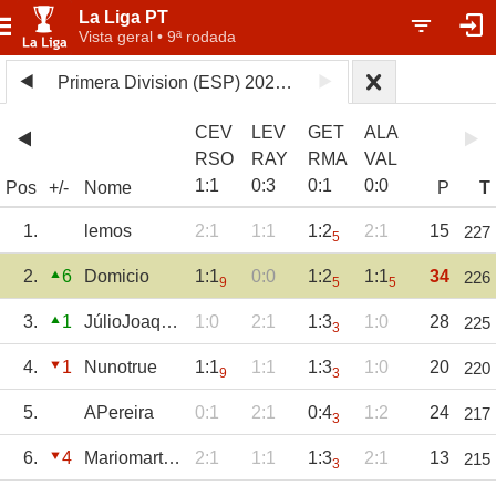
La Liga PT
Vista geral • 9ª rodada
Primera Division (ESP) 2025/26
CEV
LEV
GET
ALA
RSO
RAY
RMA
VAL
1
:
1
0
:
3
0
:
1
0
:
0
Pos
+/-
Nome
P
T
1.
lemos
2:1
1:1
1:2
2:1
15
227
5
2.
6
Domicio
1:1
0:0
1:2
1:1
34
226
9
5
5
3.
1
JúlioJoaquim
1:0
2:1
1:3
1:0
28
225
3
4.
1
Nunotrue
1:1
1:1
1:3
1:0
20
220
9
3
5.
APereira
0:1
2:1
0:4
1:2
24
217
3
6.
4
Mariomartins
2:1
1:1
1:3
2:1
13
215
3