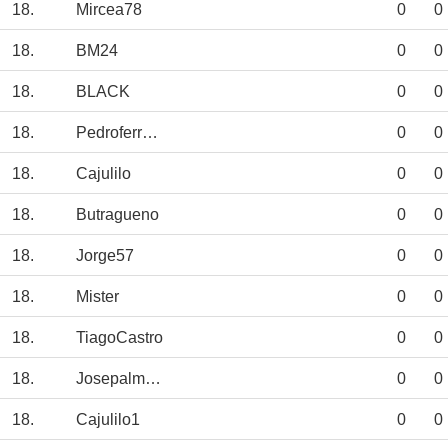
18.
Mircea78
0
0
18.
BM24
0
0
18.
BLACK
0
0
18.
Pedroferreira
0
0
18.
Cajulilo
0
0
18.
Butragueno
0
0
18.
Jorge57
0
0
18.
Mister
0
0
18.
TiagoCastro
0
0
18.
Josepalmeira
0
0
18.
Cajulilo1
0
0