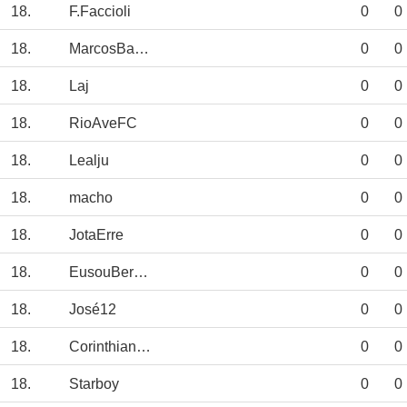
18.
F.Faccioli
0
0
18.
MarcosBarreto
0
0
18.
Laj
0
0
18.
RioAveFC
0
0
18.
Lealju
0
0
18.
macho
0
0
18.
JotaErre
0
0
18.
EusouBernardo
0
0
18.
José12
0
0
18.
Corinthianismo
0
0
18.
Starboy
0
0