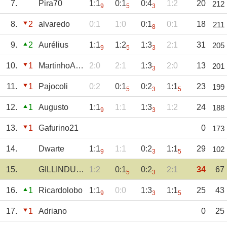
7.
Pira70
1:1
0:1
0:4
1:2
20
212
9
5
3
8.
2
alvaredo
0:1
1:0
0:1
0:1
18
211
8
9.
2
Aurélius
1:1
1:2
1:3
2:1
31
205
9
5
3
10.
1
MartinhoAmorim
2:0
2:1
1:3
2:0
13
201
3
11.
1
Pajocoli
0:2
0:1
0:2
1:1
23
199
5
3
5
12.
1
Augusto
1:1
1:1
1:3
1:2
24
188
9
3
13.
1
Gafurino21
0
173
14.
Dwarte
1:1
1:1
0:2
1:1
29
102
9
3
5
15.
GILLINDUUU
1:2
0:1
0:2
2:1
34
67
5
3
16.
1
Ricardolobo
1:1
0:0
1:3
1:1
25
43
9
3
5
17.
1
Adriano
0
25