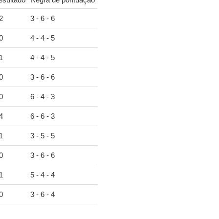
esultado
Regra de pontuação
2
3 - 6 - 6
0
4 - 4 - 5
1
4 - 4 - 5
0
3 - 6 - 6
0
6 - 4 - 3
4
6 - 6 - 3
1
3 - 5 - 5
0
3 - 6 - 6
1
5 - 4 - 4
0
3 - 6 - 4