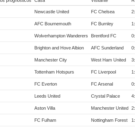
os prognósticos
Casa
Visitante
R
Newcastle United
FC Chelsea
2
:
AFC Bournemouth
FC Burnley
1
:
Wolverhampton Wanderers
Brentford FC
0
:
Brighton and Hove Albion
AFC Sunderland
0
:
Manchester City
West Ham United
3
:
Tottenham Hotspurs
FC Liverpool
1
:
FC Everton
FC Arsenal
0
:
Leeds United
Crystal Palace
4
:
Aston Villa
Manchester United
2
:
FC Fulham
Nottingham Forest
1
: