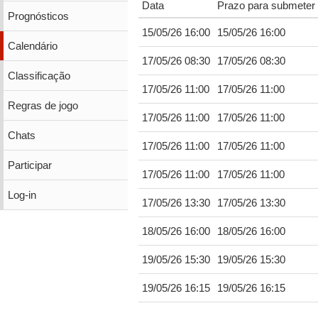
Data
Prazo para submeter 
Prognósticos
15/05/26 16:00
15/05/26 16:00
Calendário
17/05/26 08:30
17/05/26 08:30
Classificação
17/05/26 11:00
17/05/26 11:00
Regras de jogo
17/05/26 11:00
17/05/26 11:00
Chats
17/05/26 11:00
17/05/26 11:00
Participar
17/05/26 11:00
17/05/26 11:00
Log-in
17/05/26 13:30
17/05/26 13:30
18/05/26 16:00
18/05/26 16:00
19/05/26 15:30
19/05/26 15:30
19/05/26 16:15
19/05/26 16:15