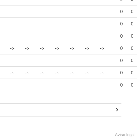
0
0
0
0
0
0
-:-
-:-
-:-
-:-
-:-
-:-
-:-
0
0
0
0
-:-
-:-
-:-
-:-
-:-
-:-
-:-
0
0
0
0
Aviso legal