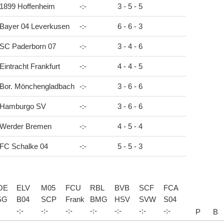
1899 Hoffenheim
-
:
-
3 - 5 - 5
Bayer 04 Leverkusen
-
:
-
6 - 6 - 3
SC Paderborn 07
-
:
-
3 - 4 - 6
Eintracht Frankfurt
-
:
-
4 - 4 - 5
Bor. Mönchengladbach
-
:
-
3 - 6 - 6
Hamburgo SV
-
:
-
3 - 6 - 6
Werder Bremen
-
:
-
4 - 5 - 4
FC Schalke 04
-
:
-
5 - 5 - 3
OE
ELV
M05
FCU
RBL
BVB
SCF
FCA
SG
B04
SCP
Frank
BMG
HSV
SVW
S04
-
:
-
-
:
-
-
:
-
-
:
-
-
:
-
-
:
-
-
:
-
P
B