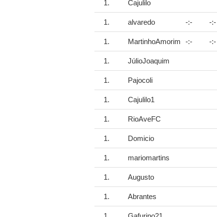
1.
Cajulilo
1.
alvaredo
-:-
-:-
1.
MartinhoAmorim
-:-
-:-
1.
JúlioJoaquim
1.
Pajocoli
1.
Cajulilo1
1.
RioAveFC
1.
Domicio
1.
mariomartins
1.
Augusto
1.
Abrantes
1.
Gafurino21