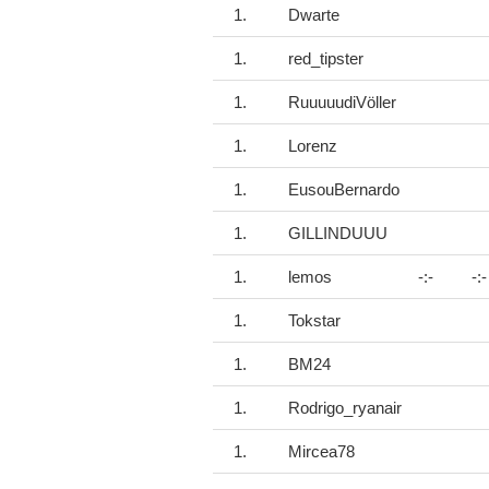
1.
Dwarte
1.
red_tipster
1.
RuuuuudiVöller
1.
Lorenz
1.
EusouBernardo
1.
GILLINDUUU
1.
lemos
-:-
-:-
1.
Tokstar
1.
BM24
1.
Rodrigo_ryanair
1.
Mircea78