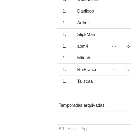
1.
Daniloop
1.
Arthur
1.
SlipkMan
1.
abm4
-:-
-:-
1.
Mitchh
1.
RuiBranco
-:-
-:-
1.
Taliscaa
Temporadas arquivadas
BR
Ajuda
App