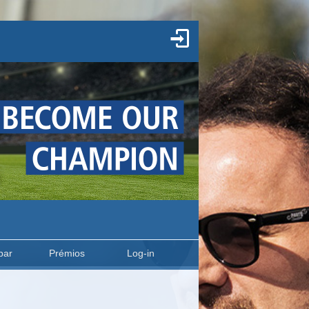
par
Prémios
Log-in