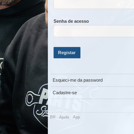
Senha de acesso
Registar
Esqueci-me da password
Cadastre-se
BR
Ajuda
App