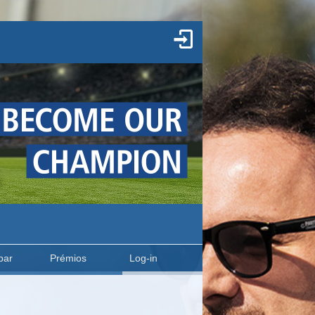
par
Prémios
Log-in