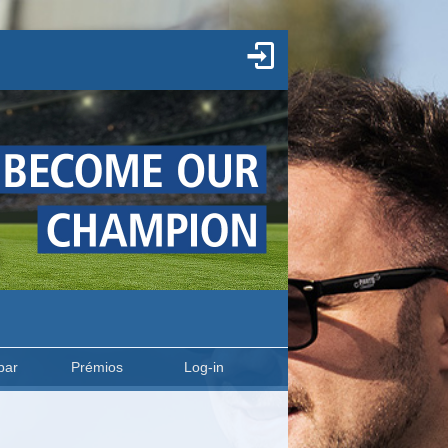
par
Prémios
Log-in