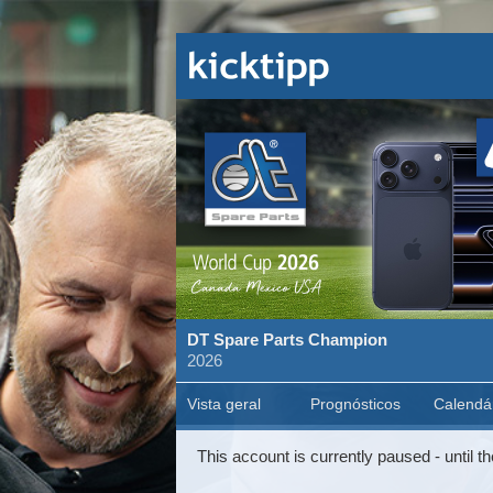
DT Spare Parts Champion
2026
Vista geral
Prognósticos
Calendá
This account is currently paused - until th