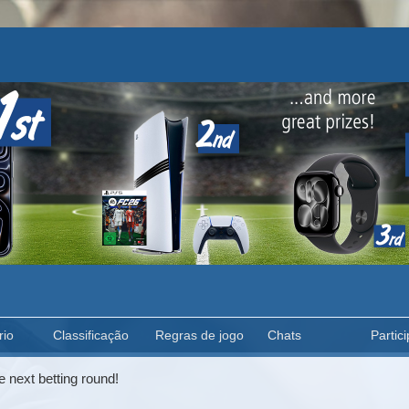
rio
Classificação
Regras de jogo
Chats
Partici
e next betting round!