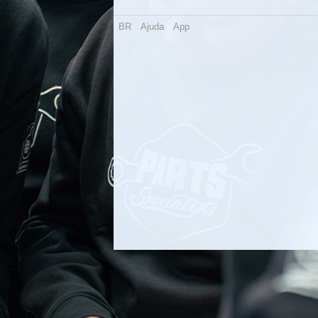
BR
Ajuda
App