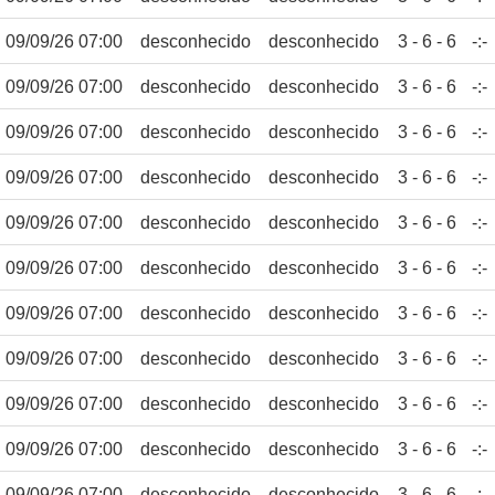
09/09/26 07:00
desconhecido
desconhecido
3 - 6 - 6
-
:
-
09/09/26 07:00
desconhecido
desconhecido
3 - 6 - 6
-
:
-
09/09/26 07:00
desconhecido
desconhecido
3 - 6 - 6
-
:
-
09/09/26 07:00
desconhecido
desconhecido
3 - 6 - 6
-
:
-
09/09/26 07:00
desconhecido
desconhecido
3 - 6 - 6
-
:
-
09/09/26 07:00
desconhecido
desconhecido
3 - 6 - 6
-
:
-
09/09/26 07:00
desconhecido
desconhecido
3 - 6 - 6
-
:
-
09/09/26 07:00
desconhecido
desconhecido
3 - 6 - 6
-
:
-
09/09/26 07:00
desconhecido
desconhecido
3 - 6 - 6
-
:
-
09/09/26 07:00
desconhecido
desconhecido
3 - 6 - 6
-
:
-
09/09/26 07:00
desconhecido
desconhecido
3 - 6 - 6
-
:
-