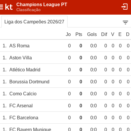
Champions League PT
Classificação
Liga dos Campeões 2026/27
Jo
Pts
Gols
Dif
V
E
D
1.
AS Roma
0
0
0:0
0
0
0
0
1.
Aston Villa
0
0
0:0
0
0
0
0
1.
Atlético Madrid
0
0
0:0
0
0
0
0
1.
Borussia Dortmund
0
0
0:0
0
0
0
0
1.
Como Calcio
0
0
0:0
0
0
0
0
1.
FC Arsenal
0
0
0:0
0
0
0
0
1.
FC Barcelona
0
0
0:0
0
0
0
0
1.
FC Bayern Munique
0
0
0:0
0
0
0
0