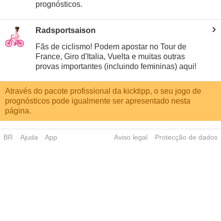
prognósticos.
Radsportsaison
Fãs de ciclismo! Podem apostar no Tour de
France, Giro d'Italia, Vuelta e muitas outras
provas importantes (incluindo femininas) aqui!
Através do pacote profissional da kicktipp, o seu jogo de
prognósticos pode igualmente ser apresentado nesta
página.
BR
Ajuda
App
Aviso legal
Protecção de dados