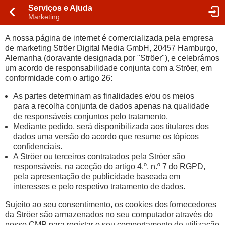
Serviços e Ajuda
Marketing
A nossa página de internet é comercializada pela empresa
de marketing Ströer Digital Media GmbH, 20457 Hamburgo,
Alemanha (doravante designada por "Ströer"), e celebrámos
um acordo de responsabilidade conjunta com a Ströer, em
conformidade com o artigo 26:
As partes determinam as finalidades e/ou os meios
para a recolha conjunta de dados apenas na qualidade
de responsáveis conjuntos pelo tratamento.
Mediante pedido, será disponibilizada aos titulares dos
dados uma versão do acordo que resume os tópicos
confidenciais.
A Ströer ou terceiros contratados pela Ströer são
responsáveis, na aceção do artigo 4.º, n.º 7 do RGPD,
pela apresentação de publicidade baseada em
interesses e pelo respetivo tratamento de dados.
Sujeito ao seu consentimento, os cookies dos fornecedores
da Ströer são armazenados no seu computador através do
nosso CMP para registar o seu comportamento de utilização.