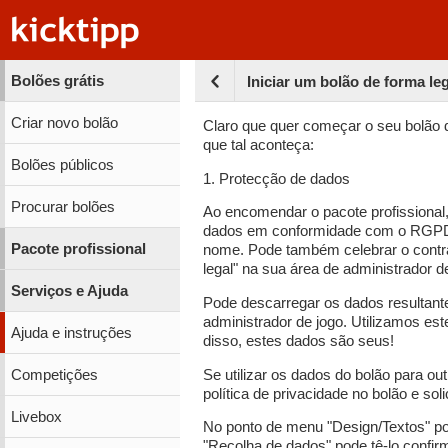
Bolões grátis
Iniciar um bolão de forma leg
Criar novo bolão
Claro que quer começar o seu bolão
que tal aconteça:
Bolões públicos
1. Protecção de dados
Procurar bolões
Ao encomendar o pacote profissional
dados em conformidade com o RGPD.
Pacote profissional
nome. Pode também celebrar o contr
legal" na sua área de administrador d
Serviços e Ajuda
Pode descarregar os dados resultant
administrador de jogo. Utilizamos e
Ajuda e instruções
disso, estes dados são seus!
Competições
Se utilizar os dados do bolão para out
política de privacidade no bolão e sol
Livebox
No ponto de menu "Design/Textos" po
"Recolha de dados" pode tê-lo confirm