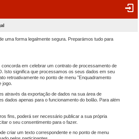
al
 de uma forma legalmente segura. Preparámos tudo para
, concorda em celebrar um contrato de processamento de
 Isto significa que processamos os seus dados em seu
ato retroativamente no ponto de menu "Enquadramento
e jogo.
es através da exportação de dados na sua área de
stes dados apenas para o funcionamento do bolão. Para além
ros fins, poderá ser necessário publicar a sua própria
icitar o seu consentimento para o fazer.
de criar um texto correspondente e no ponto de menu
ado pelos participantes.