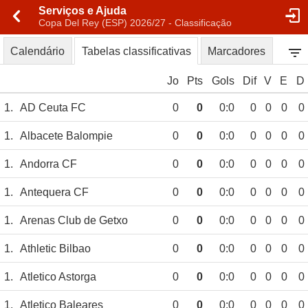
Serviços e Ajuda
Copa Del Rey (ESP) 2026/27 - Classificação
Calendário
Tabelas classificativas
Marcadores
Jo
Pts
Gols
Dif
V
E
D
1.
AD Ceuta FC
0
0
0:0
0
0
0
0
1.
Albacete Balompie
0
0
0:0
0
0
0
0
1.
Andorra CF
0
0
0:0
0
0
0
0
1.
Antequera CF
0
0
0:0
0
0
0
0
1.
Arenas Club de Getxo
0
0
0:0
0
0
0
0
1.
Athletic Bilbao
0
0
0:0
0
0
0
0
1.
Atletico Astorga
0
0
0:0
0
0
0
0
1.
Atletico Baleares
0
0
0:0
0
0
0
0