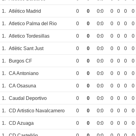
1.
Atlético Madrid
0
0
0:0
0
0
0
0
1.
Atletico Palma del Rio
0
0
0:0
0
0
0
0
1.
Atletico Tordesillas
0
0
0:0
0
0
0
0
1.
Atlètic Sant Just
0
0
0:0
0
0
0
0
1.
Burgos CF
0
0
0:0
0
0
0
0
1.
CA Antoniano
0
0
0:0
0
0
0
0
1.
CA Osasuna
0
0
0:0
0
0
0
0
1.
Caudal Deportivo
0
0
0:0
0
0
0
0
1.
CD Artistico Navalcarnero
0
0
0:0
0
0
0
0
1.
CD Azuaga
0
0
0:0
0
0
0
0
1.
CD Castellón
0
0
0:0
0
0
0
0