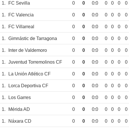
1.
FC Sevilla
0
0
0:0
0
0
0
0
1.
FC Valencia
0
0
0:0
0
0
0
0
1.
FC Villarreal
0
0
0:0
0
0
0
0
1.
Gimnástic de Tarragona
0
0
0:0
0
0
0
0
1.
Inter de Valdemoro
0
0
0:0
0
0
0
0
1.
Juventud Torremolinos CF
0
0
0:0
0
0
0
0
1.
La Unión Atlético CF
0
0
0:0
0
0
0
0
1.
Lorca Deportiva CF
0
0
0:0
0
0
0
0
1.
Los Garres
0
0
0:0
0
0
0
0
1.
Mérida AD
0
0
0:0
0
0
0
0
1.
Náxara CD
0
0
0:0
0
0
0
0