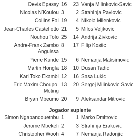
Devis Epassy
16
23
Vanja Milinkovic-Savic
Nicolas N'Koulou
3
2
Strahinja Pavlovic
Collins Fai
19
4
Nikola Milenkovic
Jean-Charles Castelletto
21
5
Milos Veljkovic
Nouhou Tolo
25
14
Andrija Zivkovic
Andre-Frank Zambo
8
17
Filip Kostic
Anguissa
Pierre Kunde
15
6
Nemanja Maksimovic
Martin Hongla
18
10
Dusan Tadic
Karl Toko Ekambi
12
16
Sasa Lukic
Eric Maxim Choupo-
13
20
Sergej Milinkovic-Savic
Moting
Bryan Mbeumo
20
9
Aleksandar Mitrovic
Jogador suplente
Simon Ngapandouetnbu
1
1
Marko Dmitrovic
Jerome Mbekeli
2
3
Strahinja Erakovic
Christopher Wooh
4
7
Nemanja Radonjic