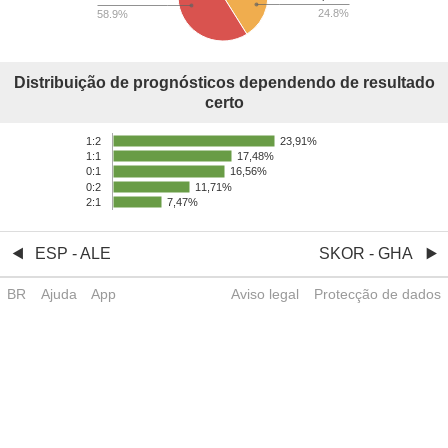
24.8%
58.9%
Distribuição de prognósticos dependendo de resultado
certo
23,91%
1:2
17,48%
1:1
16,56%
0:1
0:2
11,71%
2:1
7,47%
ESP - ALE
SKOR - GHA
BR
Ajuda
App
Aviso legal
Protecção de dados