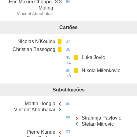
Eric Maxim Choupo-
3
:
3
66'
Moting
Vincent Aboubakar
Cartões
Nicolas N'Koulou
24'
Christian Bassogog
30'
45'
Luka Jovic
+4
90'
Nikola Milenkovic
+3
Substituições
Martin Hongla
55'
Vincent Aboubakar
55'
Strahinja Pavlovic
Stefan Mitrovic
Pierre Kunde
67'