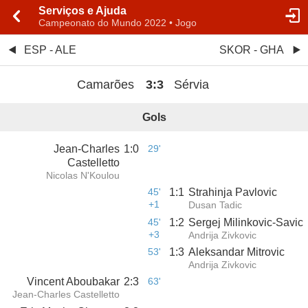
Serviços e Ajuda
Campeonato do Mundo 2022 • Jogo
ESP - ALE
SKOR - GHA
Camarões
3
:
3
Sérvia
Gols
Jean-Charles
1
:
0
29'
Castelletto
Nicolas N'Koulou
45'
1
:
1
Strahinja Pavlovic
+1
Dusan Tadic
45'
1
:
2
Sergej Milinkovic-Savic
+3
Andrija Zivkovic
53'
1
:
3
Aleksandar Mitrovic
Andrija Zivkovic
Vincent Aboubakar
2
:
3
63'
Jean-Charles Castelletto