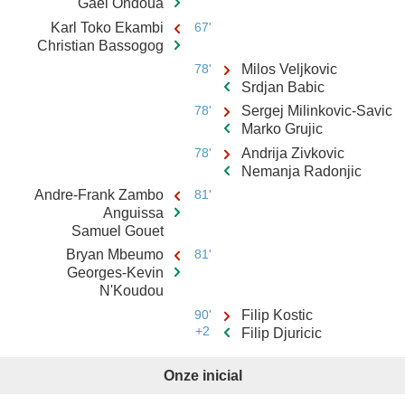
Gael Ondoua
Karl Toko Ekambi
67'
Christian Bassogog
78'
Milos Veljkovic
Srdjan Babic
78'
Sergej Milinkovic-Savic
Marko Grujic
78'
Andrija Zivkovic
Nemanja Radonjic
Andre-Frank Zambo
81'
Anguissa
Samuel Gouet
Bryan Mbeumo
81'
Georges-Kevin
N'Koudou
90'
Filip Kostic
+2
Filip Djuricic
Onze inicial