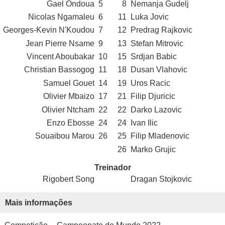
Gael Ondoua
5
8
Nemanja Gudelj
Nicolas Ngamaleu
6
11
Luka Jovic
Georges-Kevin N'Koudou
7
12
Predrag Rajkovic
Jean Pierre Nsame
9
13
Stefan Mitrovic
Vincent Aboubakar
10
15
Srdjan Babic
Christian Bassogog
11
18
Dusan Vlahovic
Samuel Gouet
14
19
Uros Racic
Olivier Mbaizo
17
21
Filip Djuricic
Olivier Ntcham
22
22
Darko Lazovic
Enzo Ebosse
24
24
Ivan Ilic
Souaibou Marou
26
25
Filip Mladenovic
26
Marko Grujic
Treinador
Rigobert Song
Dragan Stojkovic
Mais informações