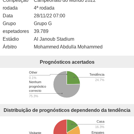
Competição
Campeonato do Mundo 2022
rodada
4ª rodada
Data
28/11/22 07:00
Grupo
Grupo G
espetadores
39.789
Estádio
Al Janoub Stadium
Árbitro
Mohammed Abdulla Mohammed
Prognósticos acertados
Other
Tendência
0.1%
24.7%
Nenhum
prognóstico
correcto
75.3%
Distribuição de prognósticos dependendo da tendência
Casa
16.3%
Empates
Visitante