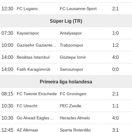
12:30
FC Lugano
FC Lausanne-Sport
2
:
1
Süper Lig (TR)
07:30
Kayserispor
Antalyaspor
1
:
0
10:00
Gazisehir Gaziantep FK
Trabzonspor
1
:
2
14:00
Besiktas Istambul
Göztepe Izmir
4
:
0
14:00
Fatih Karagümrük
Samsunspor
0
:
0
Primeira Iiga holandesa
08:15
FC Twente Enschede
FC Groningen
2
:
1
10:30
FC Utrecht
PEC Zwolle
1
:
1
10:30
Go Ahead Eagles Deventer
Heracles Almelo
4
:
0
12:45
AZ Alkmaar
Sparta Roterdão
3
:
1