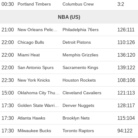
00:30
Portland Timbers
Columbus Crew
3
:
2
NBA (US)
21:00
New Orleans Pelicans
Philadelphia 76ers
126
:
111
22:00
Chicago Bulls
Detroit Pistons
110
:
126
22:00
Miami Heat
Memphis Grizzlies
136
:
120
22:00
San Antonio Spurs
Sacramento Kings
139
:
122
22:30
New York Knicks
Houston Rockets
108
:
106
15:00
Oklahoma City Thunder
Cleveland Cavaliers
121
:
113
17:30
Golden State Warriors
Denver Nuggets
128
:
117
17:30
Atlanta Hawks
Brooklyn Nets
115
:
104
17:30
Milwaukee Bucks
Toronto Raptors
94
:
122