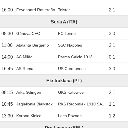
16:00
Feyenoord Rotterdão
Telstar
2
:
1
Seria A (ITA)
08:30
Génova CFC
FC Torino
3
:
0
11:00
Atalanta Bergamo
SSC Nápoles
2
:
1
14:00
AC Milão
Parma Calcio 1913
0
:
1
16:45
AS Roma
US Cremonese
3
:
0
Ekstraklasa (PL)
08:15
Arka Gdingen
GKS Katowice
2
:
1
10:45
Jagiellonia Bialystok
RKS Radomiak 1910 SA Radom
1
:
1
13:30
Korona Kielce
Lech Poznan
1
:
2
Pro League (BEL)