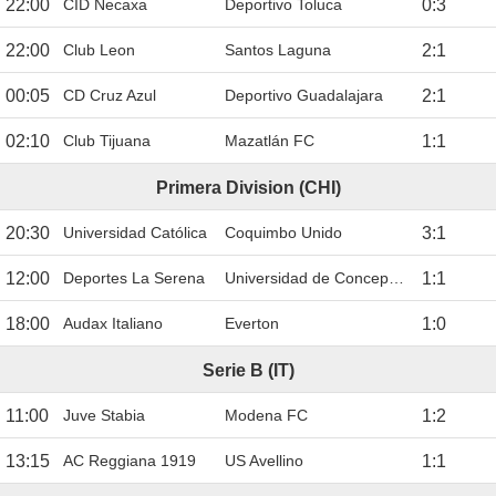
22:00
CID Necaxa
Deportivo Toluca
0
:
3
22:00
Club Leon
Santos Laguna
2
:
1
00:05
CD Cruz Azul
Deportivo Guadalajara
2
:
1
02:10
Club Tijuana
Mazatlán FC
1
:
1
Primera Division (CHI)
20:30
Universidad Católica
Coquimbo Unido
3
:
1
12:00
Deportes La Serena
Universidad de Concepción
1
:
1
18:00
Audax Italiano
Everton
1
:
0
Serie B (IT)
11:00
Juve Stabia
Modena FC
1
:
2
13:15
AC Reggiana 1919
US Avellino
1
:
1