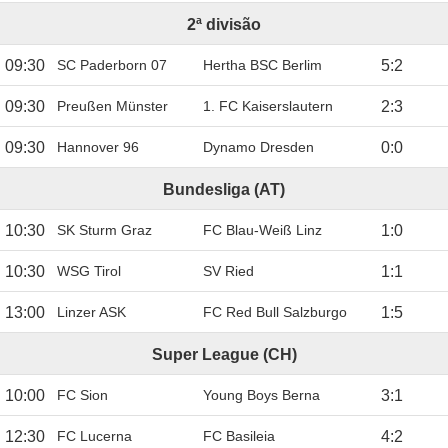
2ª divisão
09:30
SC Paderborn 07
Hertha BSC Berlim
5
:
2
09:30
Preußen Münster
1. FC Kaiserslautern
2
:
3
09:30
Hannover 96
Dynamo Dresden
0
:
0
Bundesliga (AT)
10:30
SK Sturm Graz
FC Blau-Weiß Linz
1
:
0
10:30
WSG Tirol
SV Ried
1
:
1
13:00
Linzer ASK
FC Red Bull Salzburgo
1
:
5
Super League (CH)
10:00
FC Sion
Young Boys Berna
3
:
1
12:30
FC Lucerna
FC Basileia
4
:
2