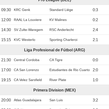
09:30
KRC Genk
Standard Liège
0
:
3
12:00
RAAL La Louviere
KV Malines
0
:
2
14:30
SV Zulte-Waregem
RSC Anderlecht
2
:
4
15:15
KVC Westerlo
Sporting Charleroi
2
:
1
Liga Profesional de Fútbol (ARG)
21:30
Central Cordoba
CA Tigre
0
:
0
17:00
CA San Lorenzo
Estudiantes de Rio Cuarto
2
:
0
19:15
CA Velez Sarsfield
River Plate
1
:
0
Primera Division (MEX)
20:00
Atlas Guadalajara
San Luis
3
:
2