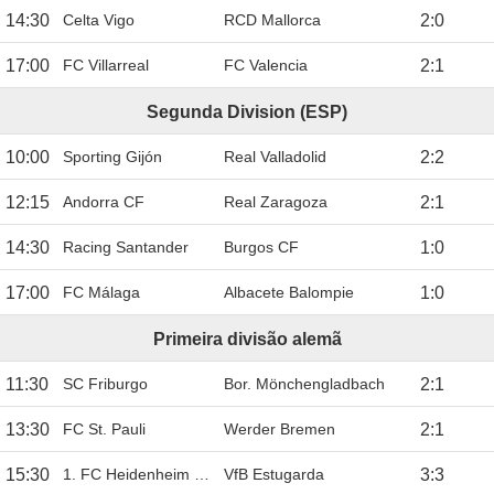
14:30
Celta Vigo
RCD Mallorca
2
:
0
17:00
FC Villarreal
FC Valencia
2
:
1
Segunda Division (ESP)
10:00
Sporting Gijón
Real Valladolid
2
:
2
12:15
Andorra CF
Real Zaragoza
2
:
1
14:30
Racing Santander
Burgos CF
1
:
0
17:00
FC Málaga
Albacete Balompie
1
:
0
Primeira divisão alemã
11:30
SC Friburgo
Bor. Mönchengladbach
2
:
1
13:30
FC St. Pauli
Werder Bremen
2
:
1
15:30
1. FC Heidenheim 1846
VfB Estugarda
3
:
3