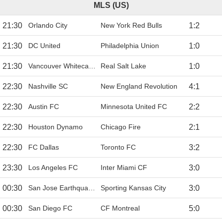
MLS (US)
21:30
Orlando City
New York Red Bulls
1
:
2
21:30
DC United
Philadelphia Union
1
:
0
21:30
Vancouver Whitecaps
Real Salt Lake
1
:
0
22:30
Nashville SC
New England Revolution
4
:
1
22:30
Austin FC
Minnesota United FC
2
:
2
22:30
Houston Dynamo
Chicago Fire
2
:
1
22:30
FC Dallas
Toronto FC
3
:
2
23:30
Los Angeles FC
Inter Miami CF
3
:
0
00:30
San Jose Earthquakes
Sporting Kansas City
3
:
0
00:30
San Diego FC
CF Montreal
5
:
0