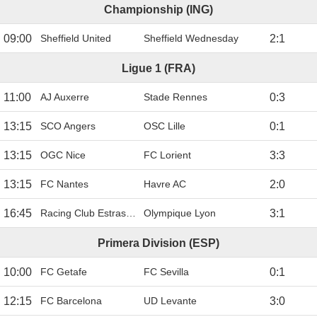
Championship (ING)
09:00
Sheffield United
Sheffield Wednesday
2
:
1
Ligue 1 (FRA)
11:00
AJ Auxerre
Stade Rennes
0
:
3
13:15
SCO Angers
OSC Lille
0
:
1
13:15
OGC Nice
FC Lorient
3
:
3
13:15
FC Nantes
Havre AC
2
:
0
16:45
Racing Club Estrasburgo
Olympique Lyon
3
:
1
Primera Division (ESP)
10:00
FC Getafe
FC Sevilla
0
:
1
12:15
FC Barcelona
UD Levante
3
:
0