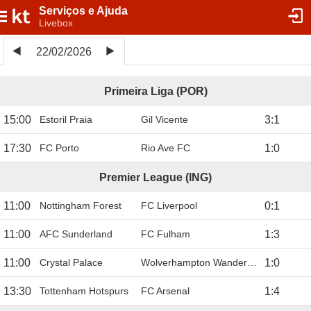
Serviços e Ajuda
Livebox
22/02/2026
Primeira Liga (POR)
15:00
Estoril Praia
Gil Vicente
3
:
1
17:30
FC Porto
Rio Ave FC
1
:
0
Premier League (ING)
11:00
Nottingham Forest
FC Liverpool
0
:
1
11:00
AFC Sunderland
FC Fulham
1
:
3
11:00
Crystal Palace
Wolverhampton Wanderers
1
:
0
13:30
Tottenham Hotspurs
FC Arsenal
1
:
4