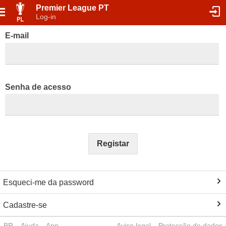
Premier League PT
Log-in
E-mail
Senha de acesso
Registar
Esqueci-me da password
Cadastre-se
BR
Ajuda
App
Aviso legal
Protecção de dados