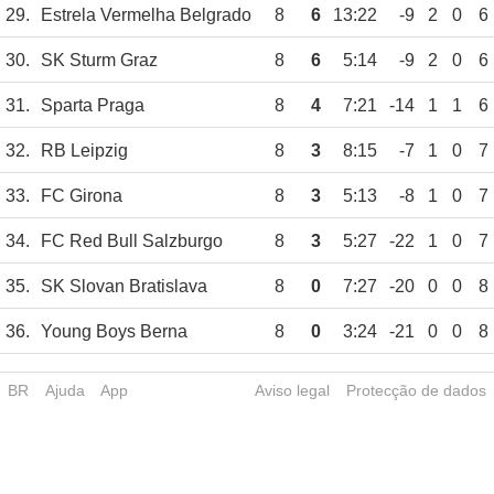
29.
Estrela Vermelha Belgrado
8
6
13:22
-9
2
0
6
30.
SK Sturm Graz
8
6
5:14
-9
2
0
6
31.
Sparta Praga
8
4
7:21
-14
1
1
6
32.
RB Leipzig
8
3
8:15
-7
1
0
7
33.
FC Girona
8
3
5:13
-8
1
0
7
34.
FC Red Bull Salzburgo
8
3
5:27
-22
1
0
7
35.
SK Slovan Bratislava
8
0
7:27
-20
0
0
8
36.
Young Boys Berna
8
0
3:24
-21
0
0
8
BR
Ajuda
App
Aviso legal
Protecção de dados