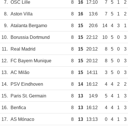
7.
OSC Lille
8
16
17:10
7
5
1
2
8.
Aston Villa
8
16
13:6
7
5
1
2
9.
Atalanta Bergamo
8
15
20:6
14
4
3
1
10.
Borussia Dortmund
8
15
22:12
10
5
0
3
11.
Real Madrid
8
15
20:12
8
5
0
3
12.
FC Bayern Munique
8
15
20:12
8
5
0
3
13.
AC Milão
8
15
14:11
3
5
0
3
14.
PSV Eindhoven
8
14
16:12
4
4
2
2
15.
Paris St. Germain
8
13
14:9
5
4
1
3
16.
Benfica
8
13
16:12
4
4
1
3
17.
AS Mónaco
8
13
13:13
0
4
1
3