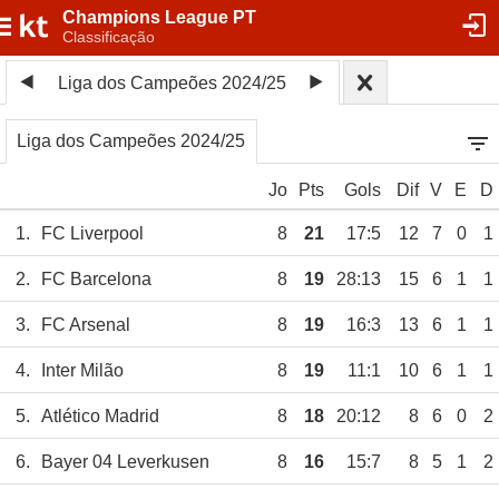
Champions League PT
Classificação
Liga dos Campeões 2024/25
Liga dos Campeões 2024/25
Jo
Pts
Gols
Dif
V
E
D
1.
FC Liverpool
8
21
17:5
12
7
0
1
2.
FC Barcelona
8
19
28:13
15
6
1
1
3.
FC Arsenal
8
19
16:3
13
6
1
1
4.
Inter Milão
8
19
11:1
10
6
1
1
5.
Atlético Madrid
8
18
20:12
8
6
0
2
6.
Bayer 04 Leverkusen
8
16
15:7
8
5
1
2