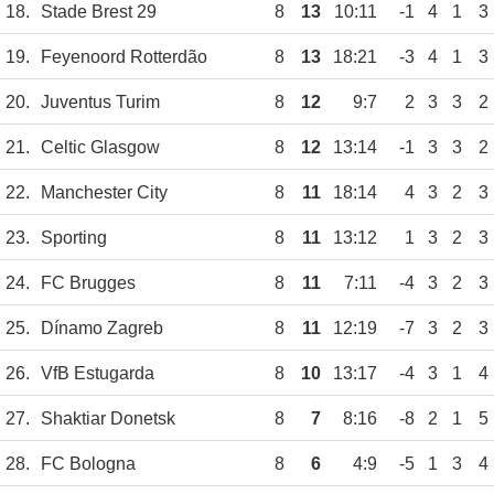
18.
Stade Brest 29
8
13
10:11
-1
4
1
3
19.
Feyenoord Rotterdão
8
13
18:21
-3
4
1
3
20.
Juventus Turim
8
12
9:7
2
3
3
2
21.
Celtic Glasgow
8
12
13:14
-1
3
3
2
22.
Manchester City
8
11
18:14
4
3
2
3
23.
Sporting
8
11
13:12
1
3
2
3
24.
FC Brugges
8
11
7:11
-4
3
2
3
25.
Dínamo Zagreb
8
11
12:19
-7
3
2
3
26.
VfB Estugarda
8
10
13:17
-4
3
1
4
27.
Shaktiar Donetsk
8
7
8:16
-8
2
1
5
28.
FC Bologna
8
6
4:9
-5
1
3
4