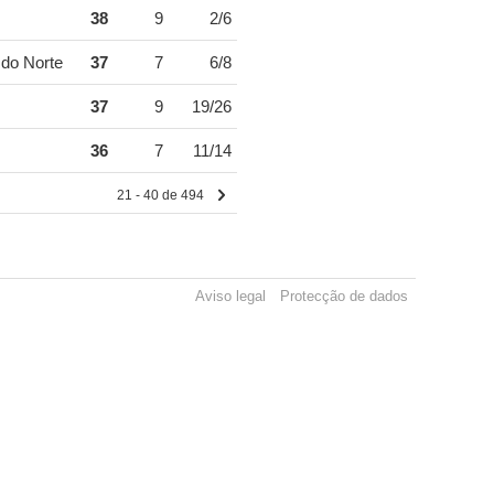
38
9
2/6
do Norte
37
7
6/8
37
9
19/26
36
7
11/14
21 - 40 de 494
Aviso legal
Protecção de dados