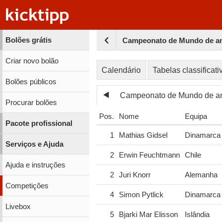
Bolões grátis
Campeonato de Mundo de an
Criar novo bolão
Calendário
Tabelas classificati
Bolões públicos
Campeonato de Mundo de a
Procurar bolões
Pos.
Nome
Equipa
Pacote profissional
1
Mathias Gidsel
Dinamarca
Serviços e Ajuda
2
Erwin Feuchtmann
Chile
Ajuda e instruções
2
Juri Knorr
Alemanha
Competições
4
Simon Pytlick
Dinamarca
Livebox
5
Bjarki Mar Elisson
Islândia