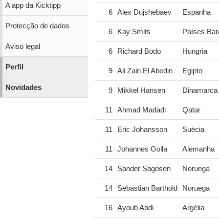
A app da Kicktipp
6
Alex Dujshebaev
Espanha
Protecção de dados
6
Kay Smits
Países Bai
Aviso legal
6
Richard Bodo
Hungria
Perfil
9
Ali Zain El Abedin
Egipto
Novidades
9
Mikkel Hansen
Dinamarca
11
Ahmad Madadi
Qatar
11
Eric Johansson
Suécia
11
Johannes Golla
Alemanha
14
Sander Sagosen
Noruega
14
Sebastian Barthold
Noruega
16
Ayoub Abdi
Argélia