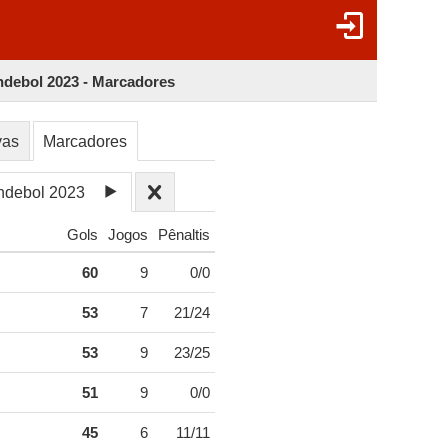
debol 2023 - Marcadores
vas
Marcadores
ndebol 2023
Gols
Jogos
Pênaltis
60
9
0/0
53
7
21/24
53
9
23/25
51
9
0/0
45
6
11/11