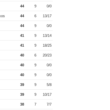
44
9
0/0
xos
44
6
13/17
44
9
0/0
41
9
13/14
41
9
18/25
40
6
20/23
40
9
0/0
40
9
0/0
39
9
5/8
39
9
10/17
38
7
7/7