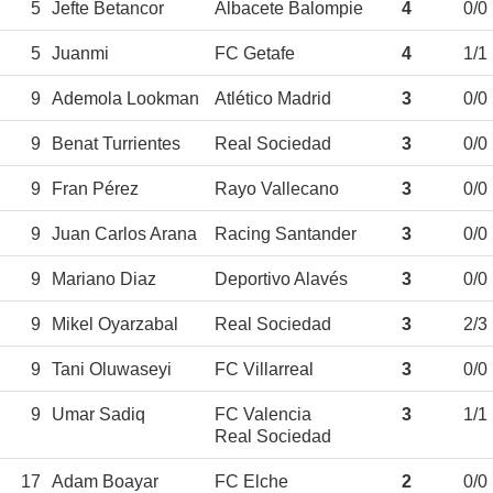
5
Jefte Betancor
Albacete Balompie
4
0/0
5
Juanmi
FC Getafe
4
1/1
9
Ademola Lookman
Atlético Madrid
3
0/0
9
Benat Turrientes
Real Sociedad
3
0/0
9
Fran Pérez
Rayo Vallecano
3
0/0
9
Juan Carlos Arana
Racing Santander
3
0/0
9
Mariano Diaz
Deportivo Alavés
3
0/0
9
Mikel Oyarzabal
Real Sociedad
3
2/3
9
Tani Oluwaseyi
FC Villarreal
3
0/0
9
Umar Sadiq
FC Valencia
3
1/1
Real Sociedad
17
Adam Boayar
FC Elche
2
0/0