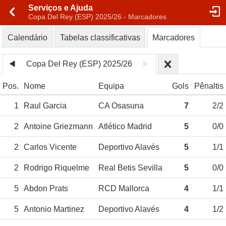
Serviços e Ajuda
Copa Del Rey (ESP) 2025/26 - Marcadores
Calendário
Tabelas classificativas
Marcadores
Copa Del Rey (ESP) 2025/26
Pos.
Nome
Equipa
Gols
Pênaltis
1
Raul Garcia
CA Osasuna
7
2/2
2
Antoine Griezmann
Atlético Madrid
5
0/0
2
Carlos Vicente
Deportivo Alavés
5
1/1
2
Rodrigo Riquelme
Real Betis Sevilla
5
0/0
5
Abdon Prats
RCD Mallorca
4
1/1
5
Antonio Martinez
Deportivo Alavés
4
1/2