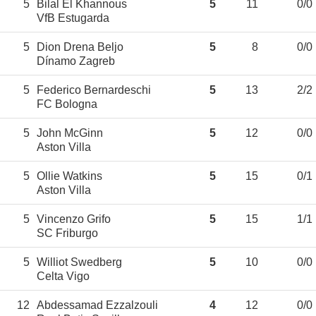
5
Bilal El Khannous
5
11
0/0
VfB Estugarda
5
Dion Drena Beljo
5
8
0/0
Dínamo Zagreb
5
Federico Bernardeschi
5
13
2/2
FC Bologna
5
John McGinn
5
12
0/0
Aston Villa
5
Ollie Watkins
5
15
0/1
Aston Villa
5
Vincenzo Grifo
5
15
1/1
SC Friburgo
5
Williot Swedberg
5
10
0/0
Celta Vigo
12
Abdessamad Ezzalzouli
4
12
0/0