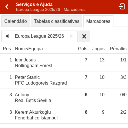
Serviços e Ajuda
Europa League 2025/26 - Marcadores
Calendário
Tabelas classificativas
Marcadores
Europa League 2025/26
Pos.
Nome
Equipa
Gols
Jogos
Pênaltis
1
Igor Jesus
7
13
1/1
Nottingham Forest
1
Petar Stanic
7
10
3/3
PFC Ludogorets Razgrad
3
Antony
6
10
0/0
Real Betis Sevilla
3
Kerem Akturkoglu
6
9
2/2
Fenerbahce Istambul