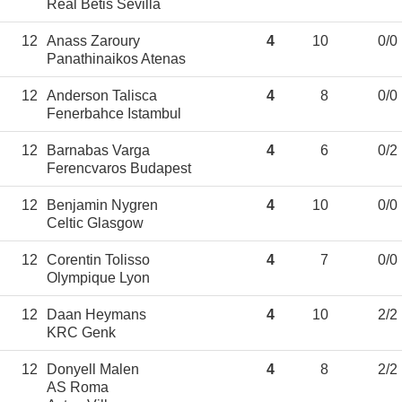
Real Betis Sevilla
12
Anass Zaroury
4
10
0/0
Panathinaikos Atenas
12
Anderson Talisca
4
8
0/0
Fenerbahce Istambul
12
Barnabas Varga
4
6
0/2
Ferencvaros Budapest
12
Benjamin Nygren
4
10
0/0
Celtic Glasgow
12
Corentin Tolisso
4
7
0/0
Olympique Lyon
12
Daan Heymans
4
10
2/2
KRC Genk
12
Donyell Malen
4
8
2/2
AS Roma