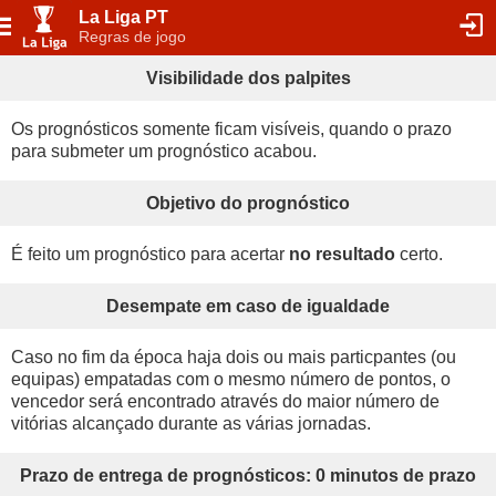
La Liga PT
Regras de jogo
Visibilidade dos palpites
Os prognósticos somente ficam visíveis, quando o prazo
para submeter um prognóstico acabou.
Objetivo do prognóstico
É feito um prognóstico para acertar
no resultado
certo.
Desempate em caso de igualdade
Caso no fim da época haja dois ou mais particpantes (ou
equipas) empatadas com o mesmo número de pontos, o
vencedor será encontrado através do maior número de
vitórias alcançado durante as várias jornadas.
Prazo de entrega de prognósticos: 0 minutos de prazo