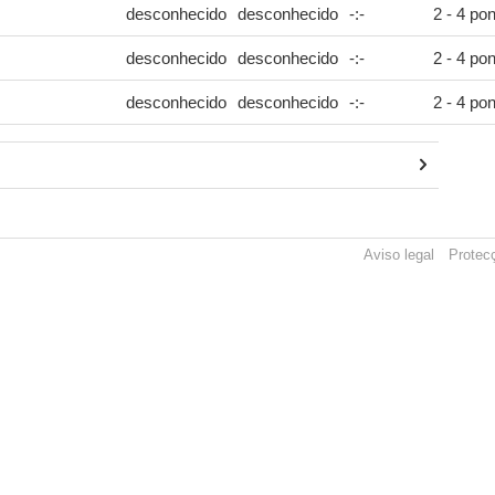
desconhecido
desconhecido
-
:
-
2 - 4 po
desconhecido
desconhecido
-
:
-
2 - 4 po
desconhecido
desconhecido
-
:
-
2 - 4 po
Aviso legal
Protec