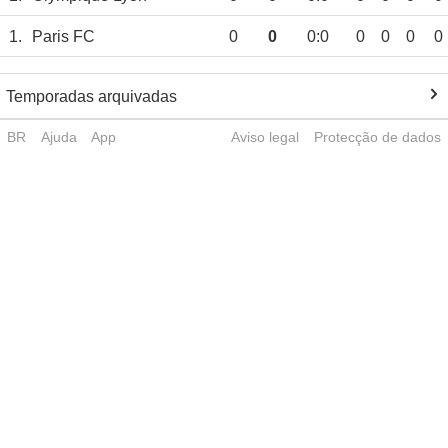
1.
Paris FC
0
0
0:0
0
0
0
0
Temporadas arquivadas
BR
Ajuda
App
Aviso legal
Protecção de dados