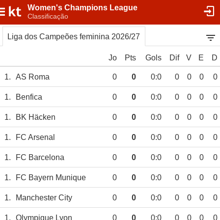
Women's Champions League
Classificação
Liga dos Campeões feminina 2026/27
Jo
Pts
Gols
Dif
V
E
D
1.
AS Roma
0
0
0:0
0
0
0
0
1.
Benfica
0
0
0:0
0
0
0
0
1.
BK Häcken
0
0
0:0
0
0
0
0
1.
FC Arsenal
0
0
0:0
0
0
0
0
1.
FC Barcelona
0
0
0:0
0
0
0
0
1.
FC Bayern Munique
0
0
0:0
0
0
0
0
1.
Manchester City
0
0
0:0
0
0
0
0
1.
Olympique Lyon
0
0
0:0
0
0
0
0