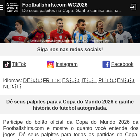
Footballshirts.com WC2026
Dê seus palpites na Copa. Ganhe camisa assinada Messi/Ronaldo.
Siga-nos nas redes sociais!
TikTok
Instagram
Facebook
Idiomas:
DE 🇩🇪
FR 🇫🇷
ES 🇪🇸
IT 🇮🇹
PL 🇵🇱
EN 🇬🇧
NL 🇳🇱
Dê seus palpites para a Copa do Mundo 2026 e ganhe
história do futebol autografada.
Participe do bolão oficial da Copa do Mundo 2026 da
Footballshirts.com e mostre o quanto você entende dos
jogos. Dê seus palpites para todas as partidas da Copa,