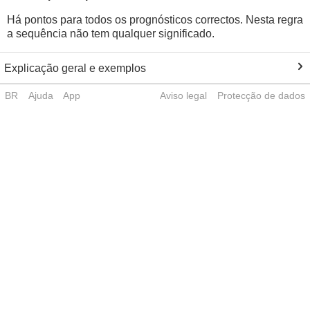
Há pontos para todos os prognósticos correctos. Nesta regra
a sequência não tem qualquer significado.
Explicação geral e exemplos
BR
Ajuda
App
Aviso legal
Protecção de dados