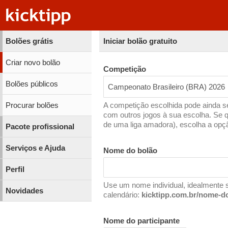
Bolões grátis
Iniciar bolão gratuito
Criar novo bolão
Competição
Bolões públicos
Campeonato Brasileiro (BRA) 2026
Procurar bolões
A competição escolhida pode ainda s
com outros jogos à sua escolha. Se q
de uma liga amadora), escolha a opç
Pacote profissional
Serviços e Ajuda
Nome do bolão
Perfil
Use um nome individual, idealmente 
Novidades
calendário:
kicktipp.com.br/nome-d
Nome do participante